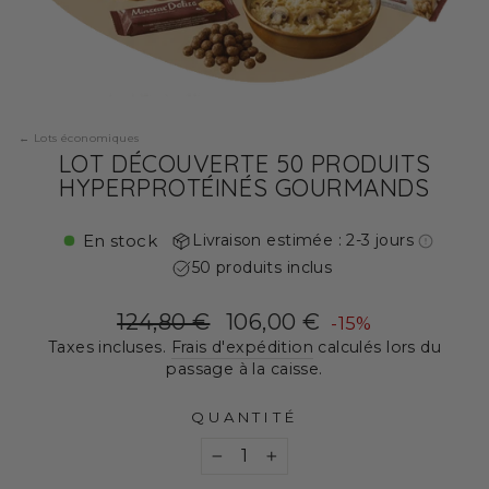
Lots économiques
LOT DÉCOUVERTE 50 PRODUITS
HYPERPROTÉINÉS GOURMANDS
En stock
Livraison estimée : 2-3 jours
50 produits inclus
Prix
Prix
124,80 €
106,00 €
-15%
régulier
réduit
Taxes incluses.
Frais d'expédition
calculés lors du
passage à la caisse.
QUANTITÉ
−
+