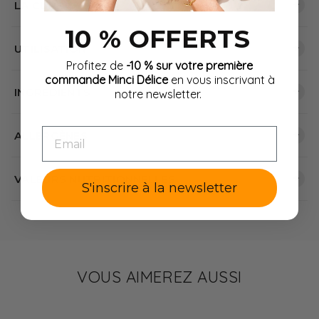
+
LA CURE
10 % OFFERTS
+
UTILISATION
Profitez de
-10 % sur votre première
commande Minci Délice
en vous inscrivant à
+
INGRÉDIENTS
notre newsletter.
EMAIL
+
ALLERGÈNES
+
VALEURS NUTRITIONNELLES
S'inscrire à la newsletter
VOUS AIMEREZ AUSSI
%