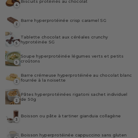
Biscuits protéinés au chocolat
4
Barre hyperprotéinée crisp caramel SG
2
Tablette chocolat aux céréales crunchy
hyprotéinée SG
5
Soupe hyperprotéinée légumes verts et petits
croûtons
5
Barre crémeuse hyperprotéinée au chocolat blanc
fourrée à la noisette
2
Pâtes hyperprotéinées rigatoni sachet individuel
de 50g
2
Boisson ou pâte à tartiner gianduia collagène
3
Boisson hyperprotéinée cappuccino sans gluten