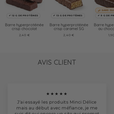
SANS GL
✔ 12 G DE PROTÉINES
✔ 13 G DE PROTÉINES
✔ 9 G DE P
Barre hyperprotéinée
Barre hyperprotéinée
Barre hype
crisp chocolat
crisp caramel SG
au choco
glu
2,40 €
2,40 €
1,9
AVIS CLIENT
★★★★★
J'ai essayé les produits Minci Délice
mais au début avec méfiance, je me
suis dit oui encore un site qui promet