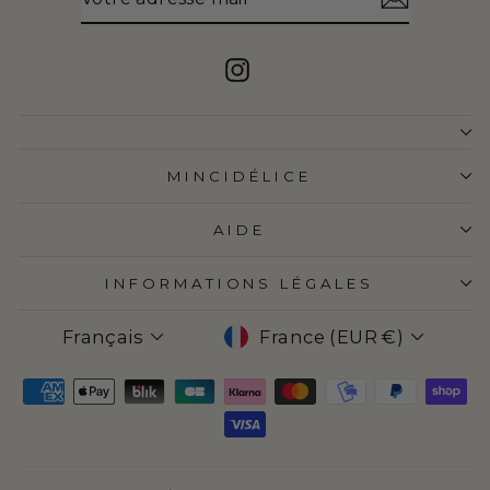
ADRESSE
MAIL
Instagram
MINCIDÉLICE
AIDE
INFORMATIONS LÉGALES
LANGUE
DEVISE
Français
France (EUR €)