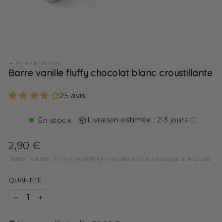
Barres protéinées
Barre vanille fluffy chocolat blanc croustillante
25 avis
En stock
Livraison estimée : 2-3 jours
Prix
2,90 €
régulier
Taxes incluses.
Frais d'expédition
calculés lors du passage à la caisse.
QUANTITÉ
−
+