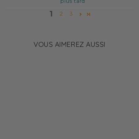
plus tard
1
2
3
VOUS AIMEREZ AUSSI
✔ 14 G DE PROTÉINES
Barre vanille fluffy
chocolat blanc
croustillante
2,90 €