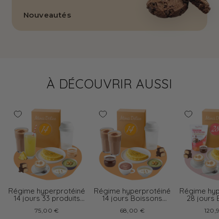
Nouveautés
À DÉCOUVRIR AUSSI
Régime hyperprotéiné
Régime hyperprotéiné
Régime hyp
14 jours 33 produits
14 jours Boissons
28 jours
boissons variées
chocolat
cappu
75,00 €
68,00 €
120,