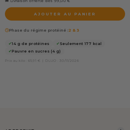
🚚 Livraison offerte dès 99,00 €
AJOUTER AU PANIER
Phase du régime protéiné :
2 & 3
✔
14 g de protéines
✔
Seulement 177 kcal
✔
Pauvre en sucres (4 g)
Prix au kilo : 65,91 €
|
DLUO : 30/11/2026