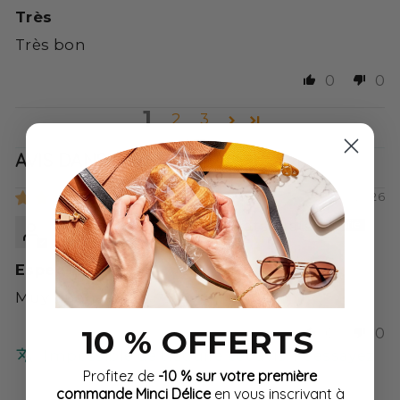
Très
Très bon
0
0
1
2
3
AVIS DANS D'AUTRES LANGUES
04/09/2026
Lourdes del Remedio Prats Prats
Espectacular
Muy buenas
10 % OFFERTS
0
0
Impossible de traduire cet avis. Réessayez
Profitez de
-10 % sur votre première
plus tard
commande Minci Délice
en vous inscrivant à