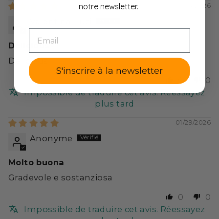
notre newsletter.
03/04/2026
Valentina Tuzi
EMAIL
Delicious
Delicious
S'inscrire à la newsletter
0
0
Impossible de traduire cet avis. Réessayez
plus tard
01/29/2026
Anonyme
Molto buona
Gradevole e sostanziosa
0
0
Impossible de traduire cet avis. Réessayez