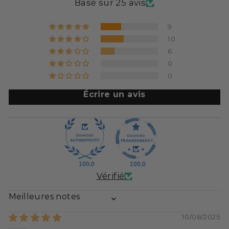
Basé sur 25 avis
9
10
6
0
0
Écrire un avis
100.0
100.0
Vérifié
SORT BY
10/08/2025