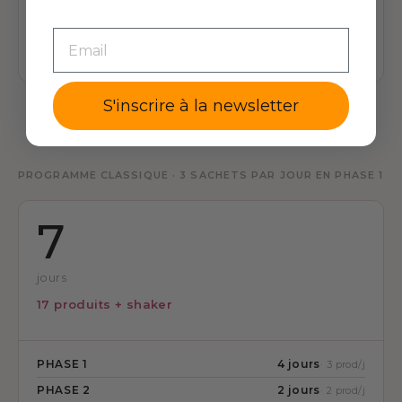
Les grammages exacts, les listes completes de viandes,
poissons et legumes autorises, ainsi que les conseils de
EMAIL
cuisson sont precises dans le guide fourni avec votre
commande et envoye par e-mail.
S'inscrire à la newsletter
PROGRAMME CLASSIQUE · 3 SACHETS PAR JOUR EN PHASE 1
7
jours
17 produits + shaker
PHASE 1
4 jours
· 3 prod/j
PHASE 2
2 jours
· 2 prod/j