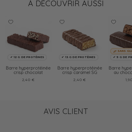
À DÉCOUVRIR AUSSI
SANS GL
✔ 12 G DE PROTÉINES
✔ 13 G DE PROTÉINES
✔ 9 G DE P
Barre hyperprotéinée
Barre hyperprotéinée
Barre hype
crisp chocolat
crisp caramel SG
au choco
glu
2,40 €
2,40 €
1,9
AVIS CLIENT