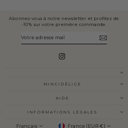
Abonnez-vous à notre newsletter et profitez de
-10% sur votre première commande.
VOTRE
S'INSCRIRE
ADRESSE
MAIL
Instagram
MINCIDÉLICE
AIDE
INFORMATIONS LÉGALES
LANGUE
DEVISE
Français
France (EUR €)