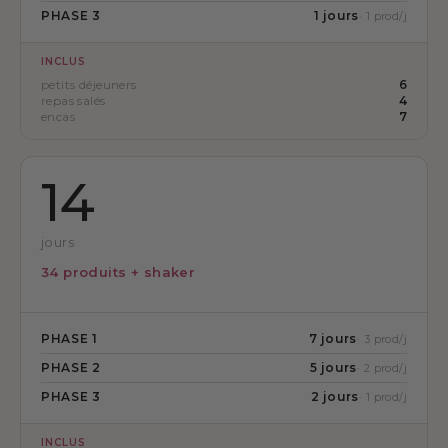
PHASE 3
1 jours
· 1 prod/j
INCLUS
petits déjeuners
6
repas salés
4
encas
7
14
jours
34 produits + shaker
PHASE 1
7 jours
· 3 prod/j
PHASE 2
5 jours
· 2 prod/j
PHASE 3
2 jours
· 1 prod/j
INCLUS