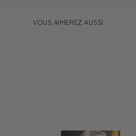
VOUS AIMEREZ AUSSI
Régime hyperprotéiné
28 jours ménopause
et périménopause
135,00 €