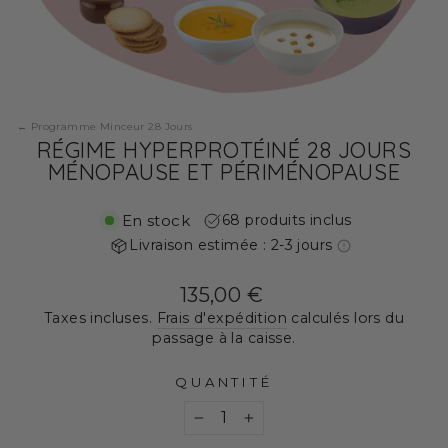
Visuels illustratifs — voir la liste des produits inclus.
Programme Minceur 28 Jours
RÉGIME HYPERPROTÉINÉ 28 JOURS
MÉNOPAUSE ET PÉRIMÉNOPAUSE
En stock
68 produits inclus
Livraison estimée : 2-3 jours
Prix
135,00 €
régulier
Taxes incluses.
Frais d'expédition
calculés lors du
passage à la caisse.
QUANTITÉ
−
+