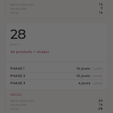
petits déjeuners
12
repas salés
7
encas
14
28
jours
66 produits + shaker
PHASE 1
14 jours
· 3 prod/j
PHASE 2
10 jours
· 2 prod/j
PHASE 3
4 jours
· 1 prod/j
INCLUS
petits déjeuners
24
repas salés
14
encas
28