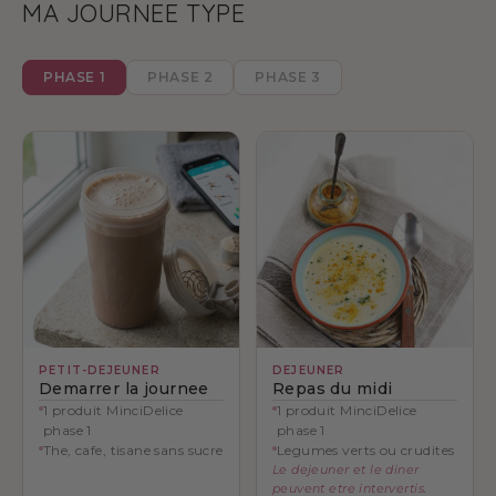
MA JOURNEE TYPE
PHASE 1
PHASE 2
PHASE 3
PETIT-DEJEUNER
DEJEUNER
Demarrer la journee
Repas du midi
1 produit MinciDelice
1 produit MinciDelice
phase 1
phase 1
The, cafe, tisane sans sucre
Legumes verts ou crudites
Le dejeuner et le diner
peuvent etre intervertis.