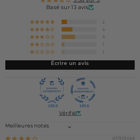
3.38 sur 5
Basé sur 13 avis
2
4
5
1
1
Écrire un avis
100.0
100.0
Vérifié
SORT BY
07/31/2026