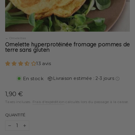
Omelettes
Omelette hyperprotéinée fromage pommes de
terre sans gluten
13 avis
En stock
Livraison estimée : 2-3 jours
Prix
1,90 €
régulier
Taxes incluses.
Frais d'expédition
calculés lors du passage à la caisse.
QUANTITÉ
−
+