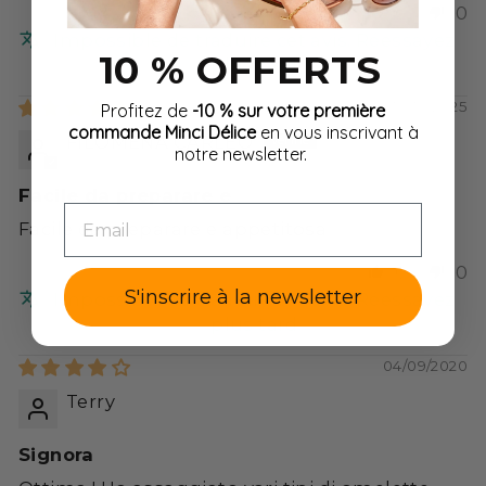
0
0
Impossible de traduire cet avis. Réessayez
10 % OFFERTS
plus tard
10/19/2025
Profitez de
-10 % sur votre première
commande Minci Délice
en vous inscrivant à
FILOMENA CARLEO
notre newsletter.
Facile da preparare e
EMAIL
Facile da preparare e appetitosa
0
0
S'inscrire à la newsletter
Impossible de traduire cet avis. Réessayez
plus tard
04/09/2020
Terry
Signora