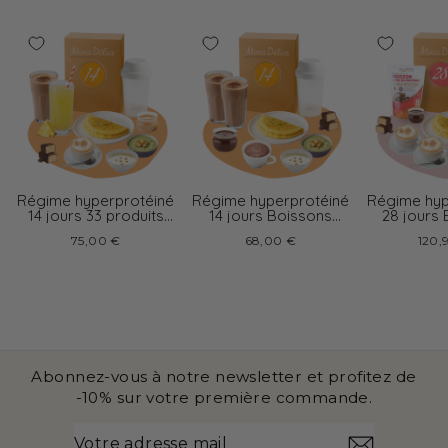
Régime hyperprotéiné
Régime hyperprotéiné
Régime hyp
14 jours 33 produits
14 jours Boissons
28 jours
boissons variées
chocolat
cappu
75,00 €
68,00 €
120,
Abonnez-vous à notre newsletter et profitez de
-10% sur votre première commande.
VOTRE
S'INSCRIRE
ADRESSE