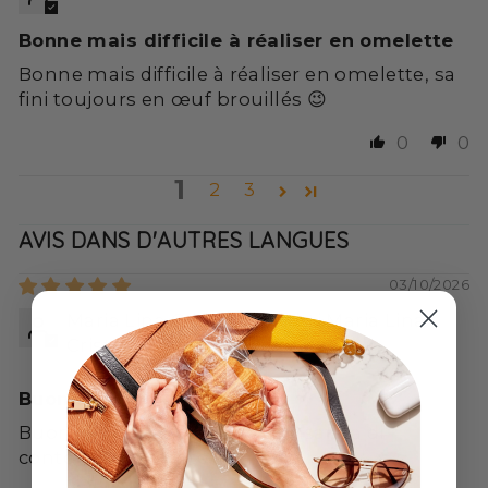
Bonne mais difficile à réaliser en omelette
Bonne mais difficile à réaliser en omelette, sa
fini toujours en œuf brouillés 😉
0
0
1
2
3
AVIS DANS D'AUTRES LANGUES
03/10/2026
Maria Lina Cristina Soffritti Maria Lina
Cristina Soffritti
Buonissima
Buonissima , con una bella insalata di
contorno ci si sente sazi