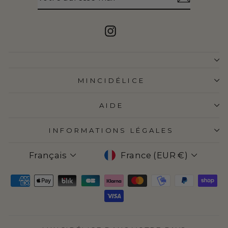
MAIL
Instagram
MINCIDÉLICE
AIDE
INFORMATIONS LÉGALES
LANGUE
DEVISE
Français
France (EUR €)