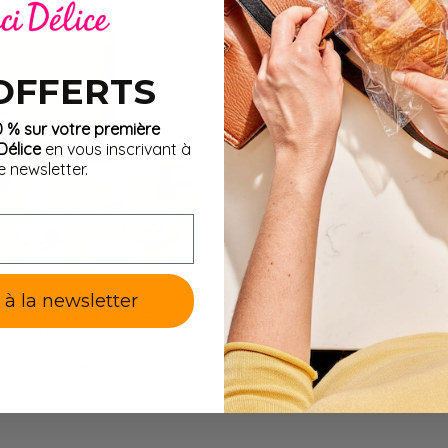
 OFFERTS
0 % sur votre première
élice
en vous inscrivant à
e newsletter.
e à la newsletter
erprotéiné 14 jours Boissons
Régime hyperprotéiné 28 jou
chocolat
cappuccino
68,00 €
120,90 €