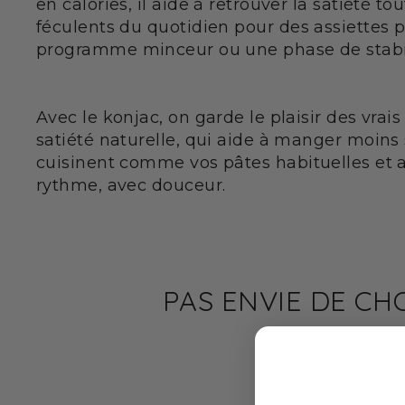
en calories, il aide à retrouver la satiété t
féculents du quotidien pour des assiettes p
programme minceur ou une phase de stabil
APPROFONDIS
Konjac: guida 
Avec le konjac, on garde le plaisir des vrais
Konjac e perdi
satiété naturelle, qui aide à manger moins s
Glucomannano:
cuisinent comme vos pâtes habituelles et 
Konjac e diet
rythme, avec douceur.
Konjac e GLP-1
Come preparar
PAS ENVIE DE CH