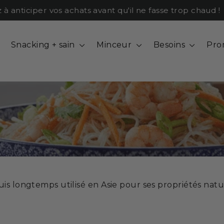
ticiper vos achats avant qu'il ne fasse trop chaud !
Snacking + sain
Minceur
Besoins
Pro
is longtemps utilisé en Asie pour ses propriétés nature
e en fibres solubles, contient un actif appelé glucom
léger qui prend du volume dans l’estomac et contribue
 et naturel, qui en fait un véritable
modérateur d’a