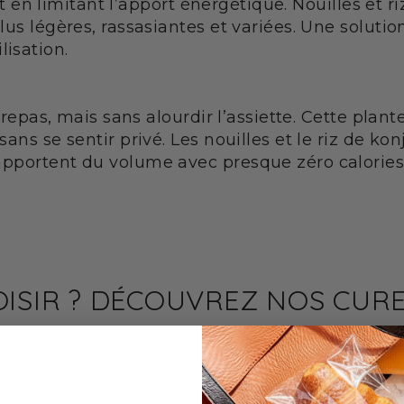
out en limitant l’apport énergétique. Nouilles et
lus légères, rassasiantes et variées. Une soluti
isation.
CI: IL KONJAC E LA PERDITA DI PESO
completa alla fibra snellente a zero calorie
 repas, mais sans alourdir l’assiette. Cette plan
ta di peso: cosa dice la scienza
ans se sentir privé. Les nouilles et le riz de ko
 la fibra del konjac che sazia davvero
apportent du volume avec presque zéro calories
a iperproteica: la combinazione perfetta
: fibra e ormone della sazietà
e il konjac e renderlo delizioso
OISIR ? DÉCOUVREZ NOS CUR
VOIR TOUT