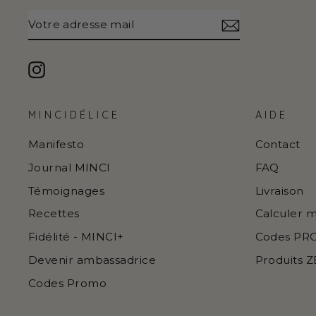
VOTRE
S'INSCRIRE
ADRESSE
MAIL
Instagram
MINCIDÉLICE
AIDE
Manifesto
Contact
Journal MINCI
FAQ
Témoignages
Livraison
Recettes
Calculer 
Fidélité - MINCI+
Codes P
Devenir ambassadrice
Produits 
Codes Promo