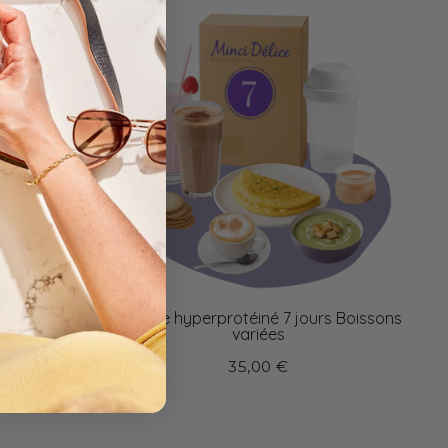
rs Boissons
Régime hyperprotéiné 7 jours Boissons
variées
35,00 €