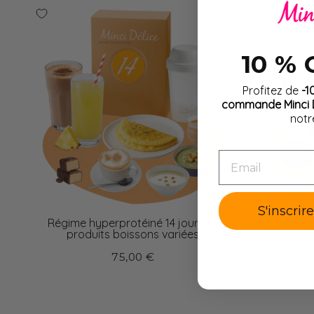
10 %
Profitez de
-1
commande Minci D
notr
EMAIL
S'inscrir
Régime hyperprotéiné 14 jours 33
Régime hyp
produits boissons variées
75,00 €