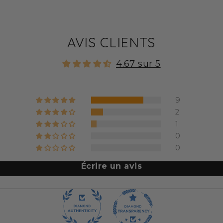
ouvez également les accompagner d'une sauce MinciDélice.
pâtes protéinées se consomment al dente ou bien cuites ; aj
 12 à 15 minutes).
AVIS CLIENTS
 préparer pour vous aider à perdre du poids
us proposer ces
penne protéinées
parce qu'elles sont à la f
4.67 sur 5
ches en protéines
(Une portion de 50 g vous apporte 18 g de
s sucre). Ces pâtes aux grandes valeurs diététiques sont très 
rent comme des pâtes traditionnelles.
9
nciDélice conviennent également pour les personnes qui su
2
1
 phase 1 de votre régime hyperprotéiné (Phase 1 - Minceur).
0
0
me hyperprotéiné a été sélectionné sur le marché de la dié
tatives.
Écrire un avis
rs produits protéinés au meilleur prix, c'est l'un des princi
oduits protéinés pour le régime hyperprotéiné
ente sa
gamme de pâtes et sauces protéinées
pour le rég