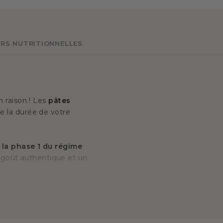
RS NUTRITIONNELLES
 raison ! Les
pâtes
e la durée de votre
 la phase 1 du régime
n goût authentique et un
programme hyperprotéiné,
ncer à votre régime
 votre choix et
endant votre régime