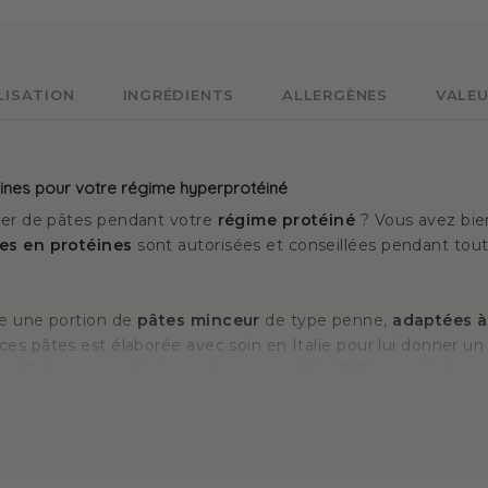
LISATION
INGRÉDIENTS
ALLERGÈNES
VALEU
éines pour votre régime hyperprotéiné
ver de pâtes pendant votre
régime protéiné
? Vous avez bien
es en protéines
sont autorisées et conseillées pendant tout
e une portion de
pâtes minceur
de type penne,
adaptées à
 ces pâtes est élaborée avec soin en Italie pour lui donner u
ique. Faites-vous plaisir avec les penne MinciDélice spécial 
tre goût.
 ces penne protéinées au fil de vos inspirations, sans reno
brocoli, persil, champignons… Ajoutez les ingrédients de
tre goût
! Avec MinciDélice, ne vous privez plus de pâtes p