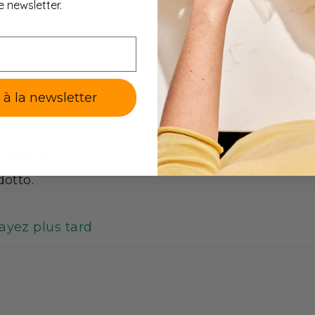
pâtes protéinés, je recommande
e newsletter.
alement, leur longueur équivaut à cinq fois leur diamètre. El
es plumes d'antan, qu'on utilisait pour écrire à l'encre.
ge :
age original dans un endroit frais et sec. Assurez-vous que l
e à la newsletter
ès la date de production dans des conditions normales de s
ommandations :
rodotto
tion quotidienne de liquide suffisante pendant une cure h
Ne pas utiliser comme unique source d'alimentation.
dotto.
e sont commercialisés uniquement par internet et sans aucu
illeur prix. Notre site internet
mincidelice.com
vous propos
sayez plus tard
iés au régime hyperprotéiné, ainsi que des recettes à base d
vres consacrés au programme hyperprotéiné, à la méthode D
ie