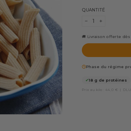
QUANTITÉ
−
+
🚚 Livraison offerte dè
Phase du régime pro
✔
18 g de protéines
Prix au kilo : 44,0 €
|
DLU