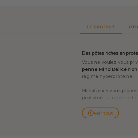
LE PRODUIT
UTI
Des pâtes riches en prot
Vous ne voulez vous pri
penne MinciDélice rich
régime hyperprotéiné !
MinciDélice vous propos
protéiné
. La recette de
parfait équilibre diétét
et accommodez-les à vo
+
Voir tout
Vous pouvez accompagner
hyperprotéiné :
jambon, 
adaptez la recette à vo