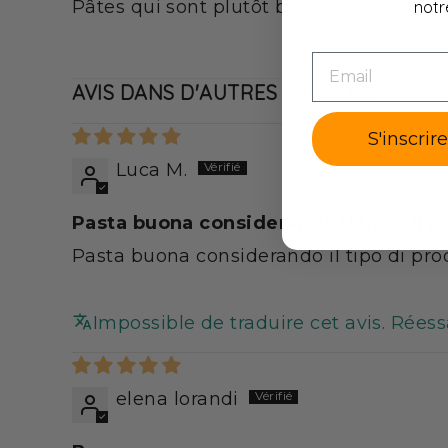
Pâtes qui sont plutôt bonnes pour des 
notr
lisses ou striées. Génér
leur forme qui rappelle l
EMAIL
Conservation et stocka
AVIS DANS D'AUTRES LANGUES
Entreposez dans l’emball
soit bien fermé.
S'inscrir
Se conserve 24 mois apr
Luca M.
Avertissements et rec
Pasta buona considerando il tipo di p
Maintenez une consomma
autre forme de régime. 
Pasta buona considerando il tipo di pro
Les produits MinciDélic
vous être proposés au me
Impossible de traduire cet avis. Rées
plus de 600 produits déd
conseils et même des li
elena lorandi
Produit fabriqué en Ital