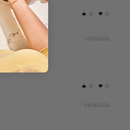
les tiennent leur nom de
0
0
e sac ou le contenant
03/10/2026
tockage.
yperprotéinée ou toute
n intermédiaire afin de
0
0
e une offre unique de
e nos produits, des
ukan, etc.
03/06/2026