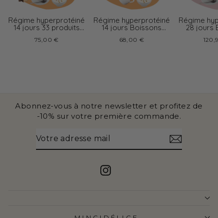
Régime hyperprotéiné
Régime hyperprotéiné
Régime hyp
14 jours 33 produits
14 jours Boissons
28 jours
boissons variées
chocolat
cappu
75,00 €
68,00 €
120,
Abonnez-vous à notre newsletter et profitez de
-10% sur votre première commande.
VOTRE
S'INSCRIRE
ADRESSE
MAIL
Instagram
MINCIDÉLICE