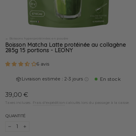
Boissons hyperprotéinées en poudre
Boisson Matcha Latte protéinée au collagène
285g 15 portions - LEONY
6 avis
Livraison estimée : 2-3 jours
En stock
Prix
39,00 €
régulier
Taxes incluses.
Frais d'expédition
calculés lors du passage à la caisse.
QUANTITÉ
−
+