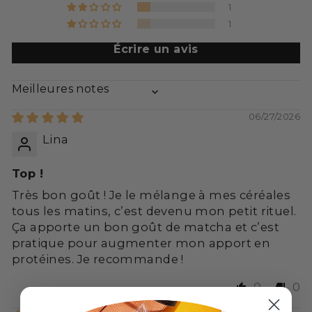
1
1
Écrire un avis
SORT BY
06/27/2026
Lina
Top !
Très bon goût ! Je le mélange à mes céréales
tous les matins, c’est devenu mon petit rituel.
Ça apporte un bon goût de matcha et c’est
pratique pour augmenter mon apport en
protéines. Je recommande !
0
0