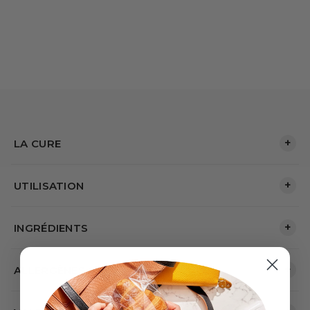
+
LA CURE
+
UTILISATION
+
INGRÉDIENTS
+
ALLERGÈNES