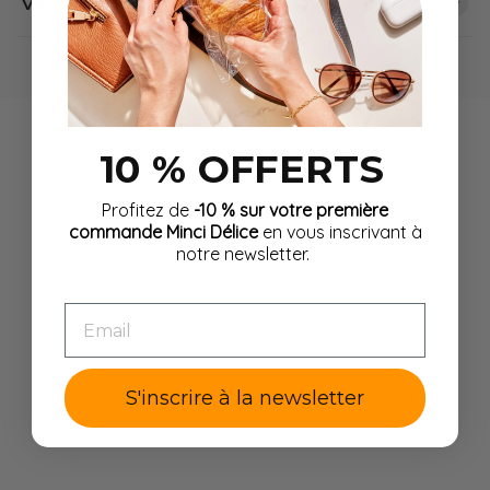
+
VALEURS NUTRITIONNELLES
VOUS AIMEREZ AUSSI
10 % OFFERTS
Profitez de
-10 % sur votre première
%
commande Minci Délice
en vous inscrivant à
notre newsletter.
EMAIL
Lot découverte 18
S'inscrire à la newsletter
sachets de chips
protéinées
Prix
Prix
39,90 €
33,91 €
-15%
régulier
réduit