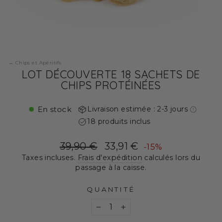
Chips et Apéritifs
LOT DÉCOUVERTE 18 SACHETS DE
CHIPS PROTÉINÉES
En stock
Livraison estimée : 2-3 jours
18 produits inclus
Prix
Prix
39,90 €
33,91 €
-15%
régulier
réduit
Taxes incluses.
Frais d'expédition
calculés lors du
passage à la caisse.
QUANTITÉ
−
+