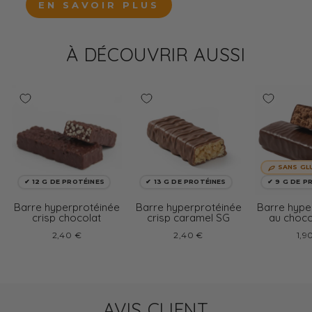
EN SAVOIR PLUS
À DÉCOUVRIR AUSSI
SANS GL
✔ 12 G DE PROTÉINES
✔ 13 G DE PROTÉINES
✔ 9 G DE P
Barre hyperprotéinée
Barre hyperprotéinée
Barre hype
crisp chocolat
crisp caramel SG
au choco
glu
2,40 €
2,40 €
1,9
AVIS CLIENT