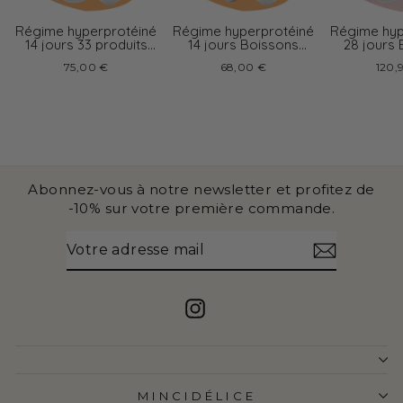
Régime hyperprotéiné
Régime hyperprotéiné
Régime hyp
14 jours 33 produits
14 jours Boissons
28 jours
boissons variées
chocolat
cappu
75,00 €
68,00 €
120,
Abonnez-vous à notre newsletter et profitez de
-10% sur votre première commande.
VOTRE
S'INSCRIRE
ADRESSE
MAIL
Instagram
MINCIDÉLICE