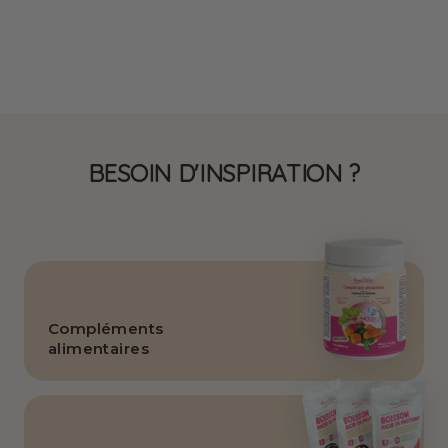
Biscuits apéritifs
zipper soufflés arôme
barbecue Sans gluten
2,80 €
BESOIN D'INSPIRATION ?
Compléments
alimentaires