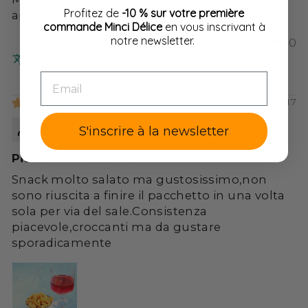
Profitez de
-10 % sur votre première
aperitivo
commande Minci Délice
en vous inscrivant à
notre newsletter.
0
0
Impossible de traduire cet avis. Réessayez
plus tard
EMAIL
05/20/2017
krylaj
S'inscrire à la newsletter
Piacevoli ma salati
Snack molto salato ma gustosissimo,non
sono riuscita a finire il pacchetto in una volta
sola per via del sale.Consistenza
piacevole,croccanti ma da gustare
sporadicamente