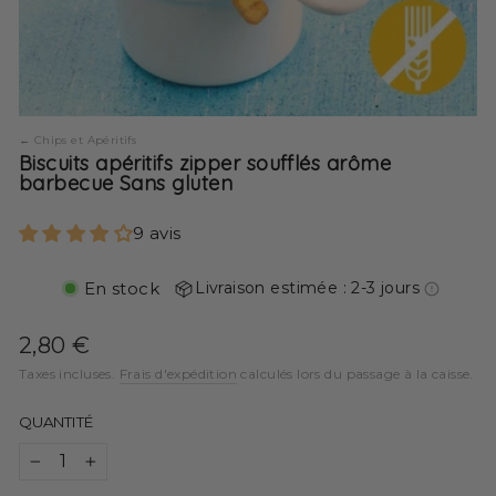
Chips et Apéritifs
Biscuits apéritifs zipper soufflés arôme
barbecue Sans gluten
9 avis
En stock
Livraison estimée : 2-3 jours
Prix
2,80 €
régulier
Taxes incluses.
Frais d'expédition
calculés lors du passage à la caisse.
QUANTITÉ
−
+