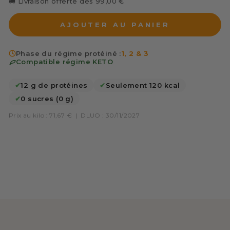
🚚 Livraison offerte dès 99,00 €
AJOUTER AU PANIER
Phase du régime protéiné :
1, 2 & 3
Compatible régime KETO
✔
12 g de protéines
✔
Seulement 120 kcal
✔
0 sucres (0 g)
Prix au kilo : 71,67 €
|
DLUO : 30/11/2027