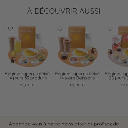
À DÉCOUVRIR AUSSI
Régime hyperprotéiné
Régime hyperprotéiné
Régime hyp
14 jours 33 produits
14 jours Boissons
28 jours
boissons variées
chocolat
cappu
75,00 €
68,00 €
120,
Abonnez-vous à notre newsletter et profitez de