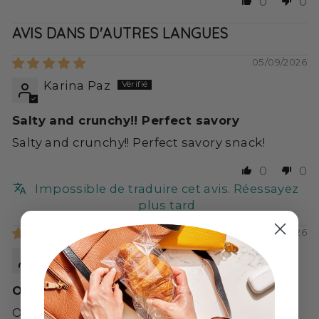
0
0
AVIS DANS D'AUTRES LANGUES
05/09/2026
Karina Paz
Salty and crunchy!! Perfect savory
Salty and crunchy!! Perfect savory snack!
0
0
Impossible de traduire cet avis. Réessayez
plus tard
03/12/2026
Rita Stephan
Ottimo
Ottimo