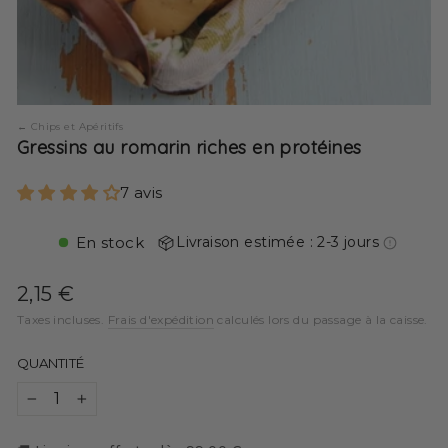
Chips et Apéritifs
Gressins au romarin riches en protéines
7 avis
En stock
Livraison estimée : 2-3 jours
Prix
2,15 €
régulier
Taxes incluses.
Frais d'expédition
calculés lors du passage à la caisse.
QUANTITÉ
−
+