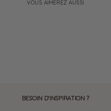
VOUS AIMEREZ AUSSI
KETO
✔ 12 G DE PROTÉINES
Gressins au romarin
riches en protéines
2,15 €
BESOIN D'INSPIRATION ?