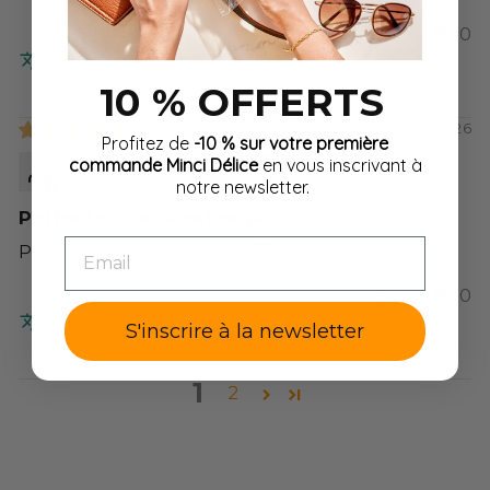
0
0
Impossible de traduire cet avis. Réessayez
plus tard
10 % OFFERTS
02/25/2026
Profitez de
-10 % sur votre première
Mariona Trepat
commande Minci Délice
en vous inscrivant à
notre newsletter.
Perfecto comotentempié
EMAIL
Perfecto como tentempié
0
0
Impossible de traduire cet avis. Réessayez
S'inscrire à la newsletter
plus tard
1
2