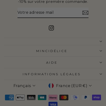
-10% sur votre première commande.
VOTRE
S'INSCRIRE
ADRESSE
MAIL
Instagram
MINCIDÉLICE
AIDE
INFORMATIONS LÉGALES
LANGUE
DEVISE
Français
France (EUR €)