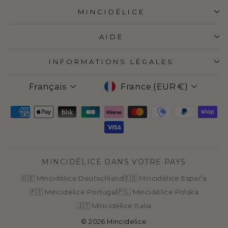
MINCIDÉLICE
AIDE
INFORMATIONS LÉGALES
LANGUE
DEVISE
Français
France (EUR €)
MINCIDÉLICE DANS VOTRE PAYS
🇩🇪 Mincidélice Deutschland
🇪🇸 Mincidélice España
🇵🇹 Mincidélice Portugal
🇵🇱 Mincidélice Polska
🇮🇹 Mincidélice Italia
© 2026 Mincidelice