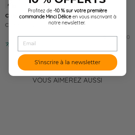
Anonyme
Profitez de
-10 % sur votre première
Chips
commande Minci Délice
en vous inscrivant à
notre newsletter.
Chips ricas
0
0
EMAIL
Impossible de traduire cet avis. Réessayez
plus tard
S'inscrire à la newsletter
VOUS AIMEREZ AUSSI
%
KETO
✔ 11 G DE PROTÉINES