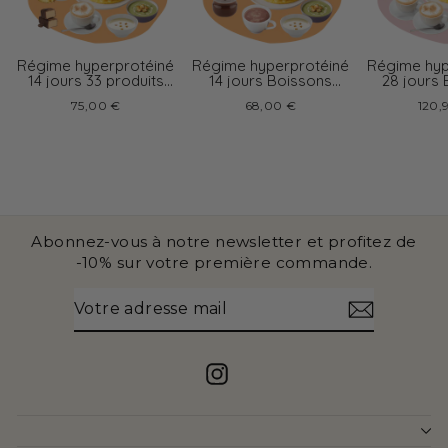
Régime hyperprotéiné
Régime hyperprotéiné
Régime hyp
14 jours 33 produits
14 jours Boissons
28 jours
boissons variées
chocolat
cappu
75,00 €
68,00 €
120,
Abonnez-vous à notre newsletter et profitez de
-10% sur votre première commande.
VOTRE
S'INSCRIRE
ADRESSE
MAIL
Instagram