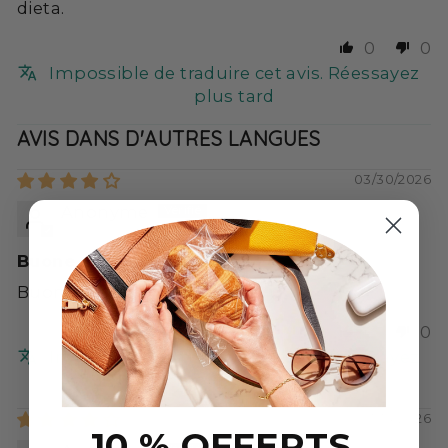
dieta.
0
0
Impossible de traduire cet avis. Réessayez
plus tard
AVIS DANS D'AUTRES LANGUES
03/30/2026
Anonyme
Buone
Buone
0
0
Impossible de traduire cet avis. Réessayez
plus tard
03/14/2026
10 % OFFERTS