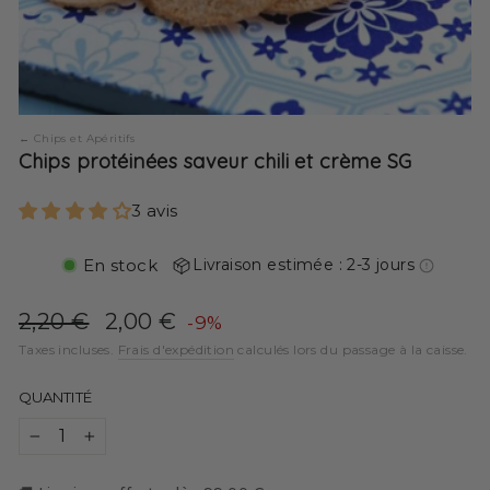
Chips et Apéritifs
Chips protéinées saveur chili et crème SG
3 avis
En stock
Livraison estimée : 2-3 jours
Prix
Prix
2,20 €
2,00 €
-9%
régulier
réduit
Taxes incluses.
Frais d'expédition
calculés lors du passage à la caisse.
QUANTITÉ
−
+