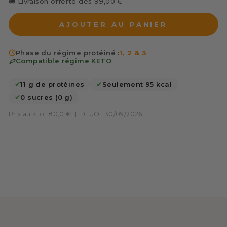
🚚 Livraison offerte dès 99,00 €
AJOUTER AU PANIER
Phase du régime protéiné :
1, 2 & 3
Compatible régime KETO
✔
11 g de protéines
✔
Seulement 95 kcal
✔
0 sucres (0 g)
Prix au kilo : 80,0 €
|
DLUO : 30/09/2026