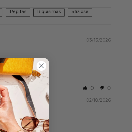
68 calories
. Parfaite
uivent un
régime
Pepitas
Riquisimas
Sfiziose
 leur santé.
 en lipides
que tous
éine durant le régime
03/13/2026
lités nutritionnelles et
, c'est le premier
perdre du poids.
0
0
rez accomoder en
02/18/2026
e 16 cookies
ou encore