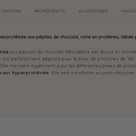
LISATION
INGRÉDIENTS
ALLERGÈNES
VALEU
erprotéinée aux pépites de chocolat, riche en protéines, idéale 
inée
aux pépites de chocolat Mincidélice est douce et moell
le est parfaitement adaptée pour la prise de protéines de 16h 
lle convient également pour les différentes prises de proté
ceur hyperprotéinée
. Elle sera excellente au petit-déjeu
e chocolat, adaptée à la phase 1, et compatible avec la cétose.
ée aux pépites de chocolat Mincidélice convient pour
une pr
 produit en sachet
. Cette brioche gourmande conviendra à
e passer de produits "plaisir" pendant le régime hyperprotéin
nt 0,6g de sucre) cette brioche riche en protéines, est parf
les
programmes minceurs cétogènes
. Elle pourra donc ac