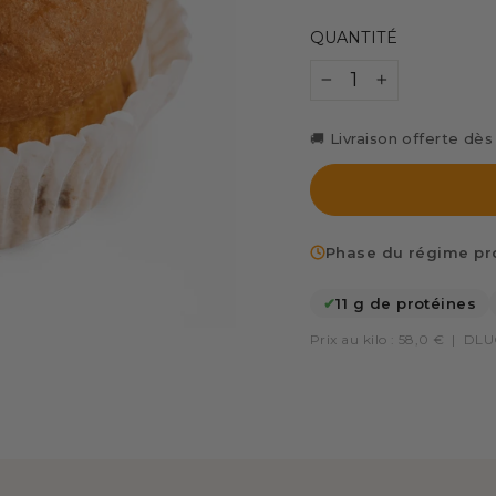
QUANTITÉ
−
+
🚚 Livraison offerte dè
Phase du régime pro
✔
11 g de protéines
Prix au kilo : 58,0 €
|
DLUO