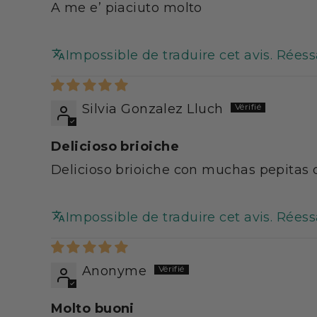
Prêt à consommer.
A me e’ piaciuto molto
Conservation et stocka
10 mois de durée de vie 
Impossible de traduire cet avis. Rées
Entreposez dans l’emballa
Assurez-vous que le sac
Silvia Gonzalez Lluch
Recommandations et av
Maintenir une consommat
Delicioso brioiche
utiliser comme unique s
Delicioso brioiche con muchas pepitas 
Les produits MinciDélic
vous être proposés au mei
de 600 produits dédiés 
Impossible de traduire cet avis. Rées
produits, des conseils e
Produit fabriqué en Ital
Anonyme
MAJ JJS14042021
Molto buoni