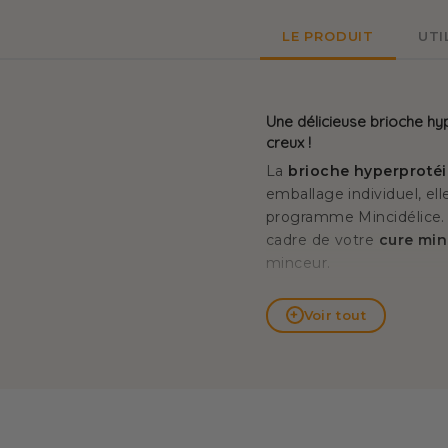
LE PRODUIT
UTI
Une délicieuse brioche hyp
creux !
La
brioche hyperproté
emballage individuel, el
programme Mincidélice. E
cadre de votre
cure min
minceur.
+
Voir tout
Une brioche aux pépites d
La brioche hyperprotéin
peut donc
remplacer un
celles qui refusent de s
glucides
par portion (do
avec la cétose
et tous 