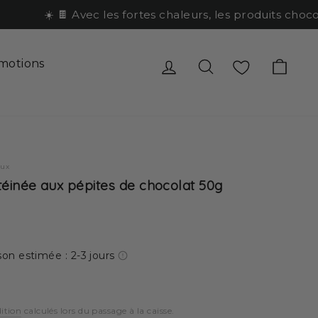
☀️ 🍫 Avec les fortes chaleurs, les produits chocola
Se connecter
Rechercher
Favoris
Pani
motions
eaux
éinée aux pépites de chocolat 50g
son estimée : 2-3 jours
dition
calculés lors du passage à la caisse.