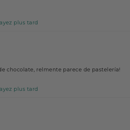
ge :
à partir de la date de fabrication si entreposée dans les co
sayez plus tard
ge original dans un endroit frais (< 25°C) et sec (HR < 65 %), à
 ou le contenant soit adéquatement fermé.
ertissements :
ion quotidienne de liquide suffisante pendant votre régim
ource d'alimentation.
de chocolate, relmente parece de pastelería!
e sont uniquement commercialisés via internet et sans aucun
lleur prix. Le site internet
mincidelice.com
vous propose un
au régime hyperprotéiné, ainsi qu'un grand nombre de recet
sayez plus tard
t aussi des livres consacrés à la diète hyperprotéinée, à la 
ie