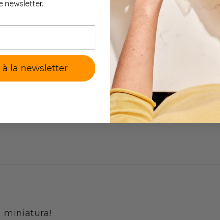
e newsletter.
nt 1 brioche hyperprotéinée aux pépites de chocolat.
kcal par brioche.
ariens
-
Produit fabriqué sans ingrédients à base de chair 
lement étudiée pour exclure la viande sous toutes ses forme
sons et les fruits de mer.
e à la newsletter
de la brioche hyperprotéinée aux pépites de chocolat Minc
 goût
 protéinée pour une prise de protéines. Peut éventuellemen
MinciDélice.
 remplacement d'une brioche classique.
pas, en remplacement d'un sachet protéiné avec une salade
hyperprotéinée, d'un régime aux protéines ou tout autre typ
.
ur de la phase 1 de votre régime hyperprotéiné.
 miniatura!