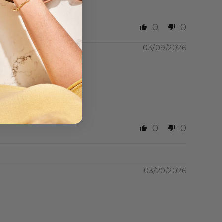
0
0
animale. La formulation
03/09/2026
s (viande rouge et
iDélice :
t être associée à
0
0
 ou des légumes verts
e de régime
03/20/2026