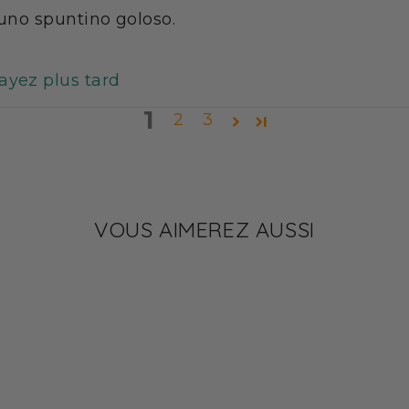
 uno spuntino goloso.
sayez plus tard
1
2
3
VOUS AIMEREZ AUSSI