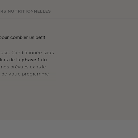
RS NUTRITIONNELLES
pour combler un petit
euse. Conditionnée sous
lors de la
phase 1
du
ines prévues dans le
ner de votre programme
ise de protéines
et
 tous ceux et toutes
é. Avec
moins de 6g de
aitement
compatible
compagner vos repas