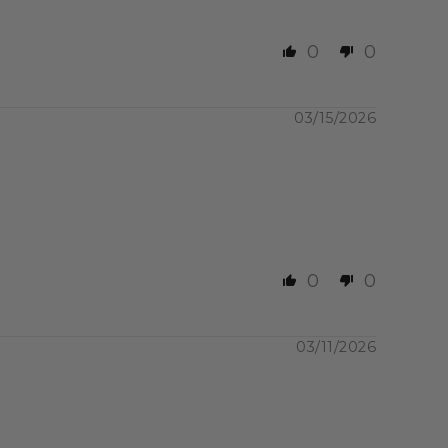
0
0
nditions recommandées.
 l'abri de la lumière.
03/15/2026
e hyperprotéiné. Ne pas
 intermédiaire afin de
e offre unique de plus
0
0
tes à base de nos
méthode Dukan, etc.
03/11/2026