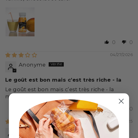
0
0
04/27/2026
Anonyme
Le goût est bon mais c’est très riche - la
Le goût est bon mais c’est très riche - la
moitié suffit
0
0
11/24/2025
Anne Genet