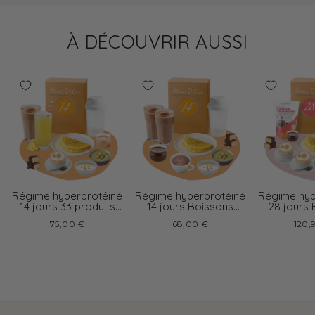
À DÉCOUVRIR AUSSI
Régime hyperprotéiné
Régime hyperprotéiné
Régime hyp
14 jours 33 produits
14 jours Boissons
28 jours
boissons variées
chocolat
cappu
75,00 €
68,00 €
120,