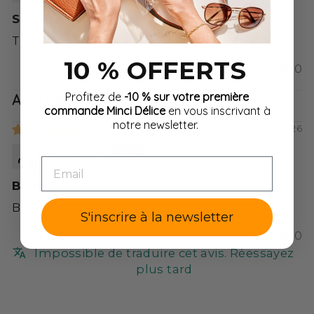
Smoothie pas super
Trop amere
10 % OFFERTS
0
0
Profitez de
-10 % sur votre première
AVIS DANS D'AUTRES LANGUES
commande Minci Délice
en vous inscrivant à
notre newsletter.
06/30/2026
Anonyme
EMAIL
Buono
Buono
S'inscrire à la newsletter
0
0
Impossible de traduire cet avis. Réessayez
plus tard