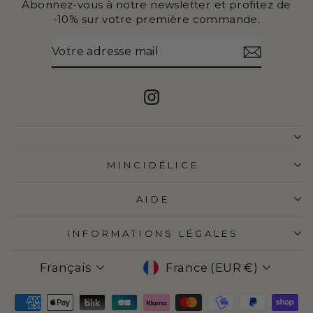
Abonnez-vous à notre newsletter et profitez de
-10% sur votre première commande.
VOTRE
S'INSCRIRE
ADRESSE
MAIL
Instagram
MINCIDÉLICE
AIDE
INFORMATIONS LÉGALES
LANGUE
DEVISE
Français
France (EUR €)