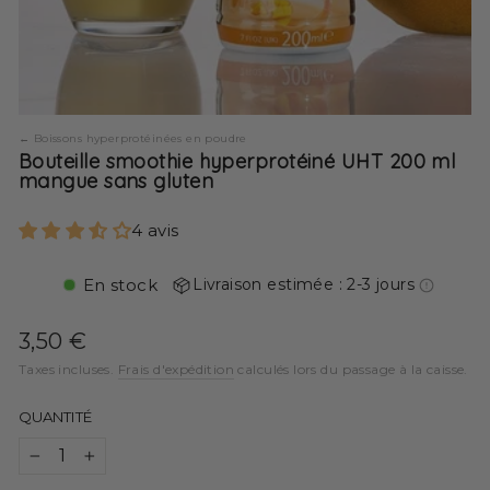
Boissons hyperprotéinées en poudre
Bouteille smoothie hyperprotéiné UHT 200 ml
mangue sans gluten
4 avis
En stock
Livraison estimée : 2-3 jours
Prix
3,50 €
régulier
Taxes incluses.
Frais d'expédition
calculés lors du passage à la caisse.
QUANTITÉ
−
+