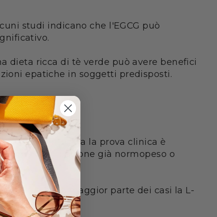
Alcuni studi indicano che l'EGCG può
gnificativo.
a dieta ricca di tè verde può avere benefici
ioni epatiche in soggetti predisposti.
O?
ica è attraente, ma la prova clinica è
specialmente in persone già normopeso o
enza, ma nella maggior parte dei casi la L-