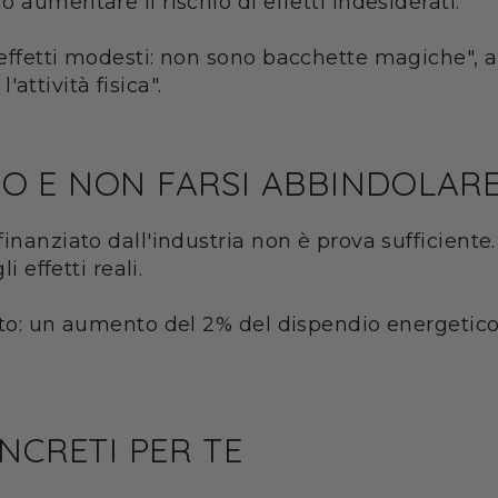
 aumentare il rischio di effetti indesiderati.
effetti modesti: non sono bacchette magiche", af
'attività fisica".
O E NON FARSI ABBINDOLAR
inanziato dall'industria non è prova sufficiente
i effetti reali.
tto: un aumento del 2% del dispendio energetico 
NCRETI PER TE