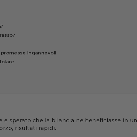
à?
grasso?
a e promesse ingannevoli
dolare
 e sperato che la bilancia ne beneficiasse in u
zo, risultati rapidi.