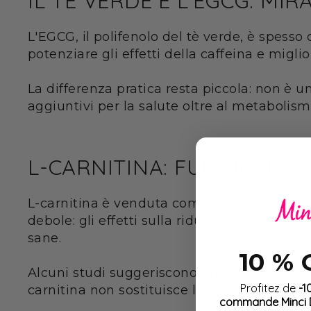
IL TÈ VERDE E L'EGCG: MI
L'EGCG, il polifenolo del tè verde, è spesso
potenziare gli effetti della caffeina e migli
La differenza pratica resta piccola: non è 
aggiuntivi per la salute oltre al metabolis
L-CARNITINA: FUNZIONA 
L-carnitina è venduta come acceleratore del 
debole: gli effetti sulla riduzione del gra
sane.
10 %
Alcuni studi suggeriscono un piccolo benefi
Profitez de
-1
carnitina non sostituisce l'esercizio fisico 
commande Minci D