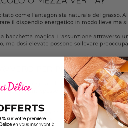
RACOLO O MEZZA VERITÀ?
 citato come l'antagonista naturale del grasso. 
orare il dispendio energetico in modo lieve ma si
una bacchetta magica. L'assunzione attraverso un
mo, ma dosi elevate possono sollevare preoccupaz
DAVVERO PER PERDERE GRASS
trasporto degli acidi grassi nelle cellule. La log
sso corporeo sono spesso nulli o molto limitati, 
 OFFERTS
cio nelle persone anziane o in condizioni di car
0 % sur votre première
e una dieta adeguata.
élice
en vous inscrivant à