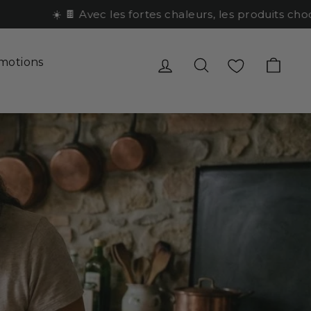
☀️ 🍫 Avec les fortes chaleurs, les produits chocol
Se connecter
Rechercher
Favoris
Pani
motions