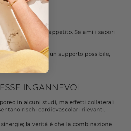
 riduzione dell'appetito. Se ami i sapori
ico quotidiano.
astrointestinali. È un supporto possibile,
OMESSE INGANNEVOLI
oreo in alcuni studi, ma effetti collaterali
tano rischi cardiovascolari rilevanti.
sinergie; la verità è che la combinazione