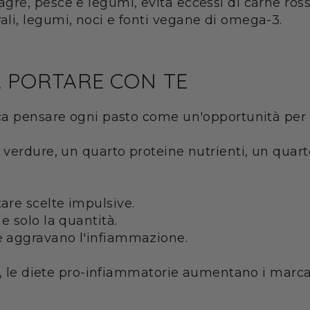
agre, pesce e legumi, evita eccessi di carne ross
ali, legumi, noci e fonti vegane di omega-3.
A PORTARE CON TE
ca pensare ogni pasto come un'opportunità per p
erdure, un quarto proteine nutrienti, un quarto 
are scelte impulsive.
e solo la quantità.
e aggravano l'infiammazione.
ti, le diete pro-infiammatorie aumentano i marc