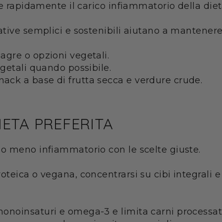
e rapidamente il carico infiammatorio della diet
tive semplici e sostenibili aiutano a mantenere i
agre o opzioni vegetali.
egetali quando possibile.
nack a base di frutta secca e verdure crude.
ETA PREFERITA
o meno infiammatorio con le scelte giuste.
eica o vegana, concentrarsi su cibi integrali e r
 monoinsaturi e omega-3 e limita carni processat