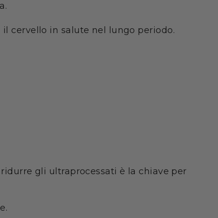
a.
l cervello in salute nel lungo periodo.
idurre gli ultraprocessati è la chiave per
e.