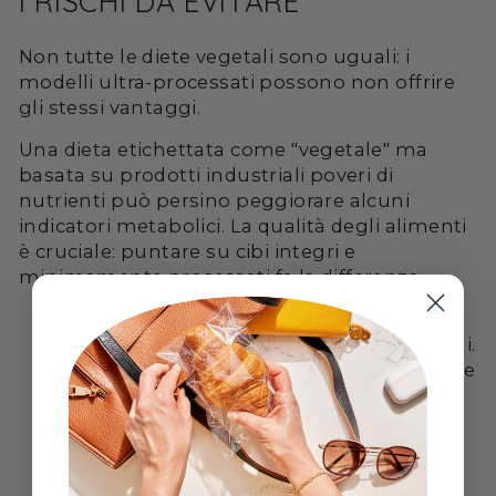
I RISCHI DA EVITARE
Non tutte le diete vegetali sono uguali: i
modelli ultra-processati possono non offrire
gli stessi vantaggi.
Una dieta etichettata come "vegetale" ma
basata su prodotti industriali poveri di
nutrienti può persino peggiorare alcuni
indicatori metabolici. La qualità degli alimenti
è cruciale: puntare su cibi integri e
minimamente processati fa la differenza.
Evita cibi vegetali ultra-processati: snack
salati, sostituti iper-salati o dolci industriali.
Controlla il sale: molte preparazioni pronte
contengono sodio nascosto.
Garantisci nutrienti chiave: proteine, ferro
biodisponibile e B12 se la dieta è molto
povera di prodotti animali.