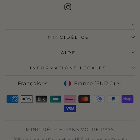
Instagram
MINCIDÉLICE
AIDE
INFORMATIONS LÉGALES
LANGUE
DEVISE
Français
France (EUR €)
MINCIDÉLICE DANS VOTRE PAYS
🇩🇪 Mincidélice Deutschland
🇪🇸 Mincidélice España