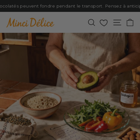
Passer
ocolatés peuvent fondre pendant le transport. Pensez à anticipe
au
contenu
Rechercher
Favoris
Naviga
P