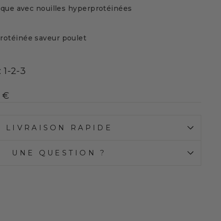
tique avec nouilles hyperprotéinées
rotéinée saveur poulet
:
1-2-3
1 €
LIVRAISON RAPIDE
UNE QUESTION ?