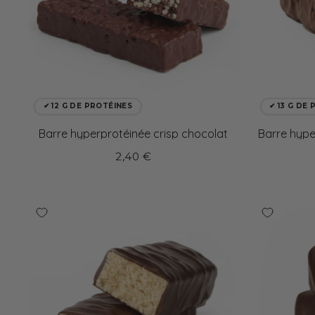
✔ 12 G DE PROTÉINES
✔ 13 G DE
Barre hyperprotéinée crisp chocolat
Barre hype
2,40 €