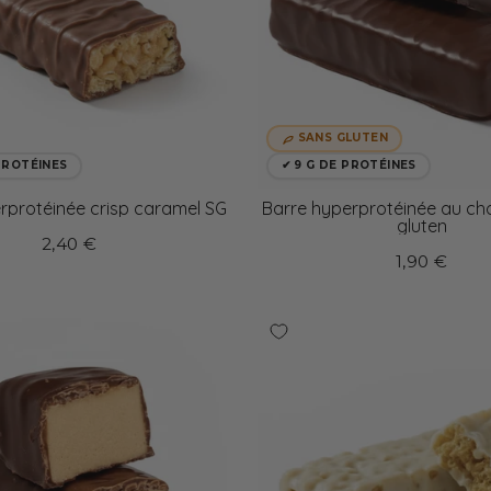
SANS GLUTEN
 PROTÉINES
✔ 9 G DE PROTÉINES
rprotéinée crisp caramel SG
Barre hyperprotéinée au ch
gluten
2,40 €
1,90 €