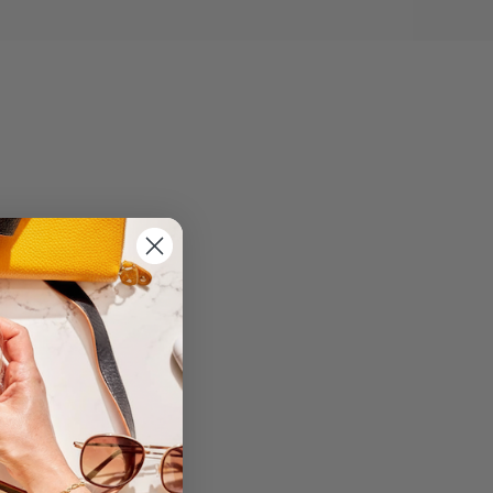
 calories
. Elles
trôler la faim entre les
es les phases du régime
 : un soir léger, un soir
Chaque sachet se
ce et surtout, agréable.
vance sereinement, en