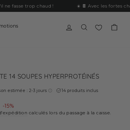
e fasse trop chaud !
☀️ 🍫 Avec les fortes chale
Se connecter
Rechercher
Favoris
Pani
motions
TE 14 SOUPES HYPERPROTÉINÉS
son estimée : 2-3 jours
14 produits inclus
-15%
 d'expédition
calculés lors du passage à la caisse.