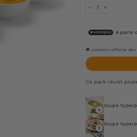
−
+
🚚 Livraison offerte dè
Ce pack réunit plusi
Soupe hyperp
4
Soupe hyperp
3