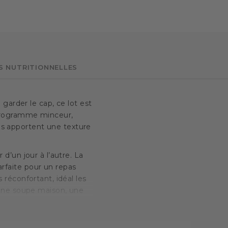
S NUTRITIONNELLES
garder le cap, ce lot est
 programme minceur,
les apportent une texture
 d’un jour à l’autre. La
rfaite pour un repas
 réconfortant, idéal les
’une soupe maison, une
egistre, le
bouillon
 petites nouilles qui