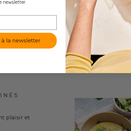
e newsletter.
e à la newsletter
INÉS
nt plaisir et
i