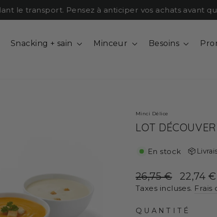
e transport. Pensez à anticiper vos achats avant qu'il n
Snacking + sain
Minceur
Besoins
Pro
Minci Délice
LOT DÉCOUVER
En stock
Livrai
Prix
Prix
26,75 €
22,74 €
régulier
réduit
Taxes incluses.
Frais
QUANTITÉ