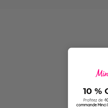
Les soupes Minci Délice
contribuent à préserver 
repas. C’est une base si
hyperprotéiné, dès la ph
Vous allez aimer ce lot p
plus réconfortant, un m
prépare en une minute, s
%
Faire attention à son al
restant rassasié et motiv
10 %
Profitez de
-1
commande Minci D