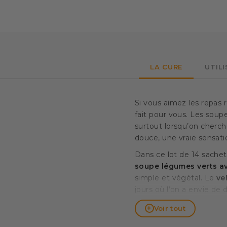
LA CURE
UTIL
Si vous aimez les repas r
fait pour vous. Les sou
surtout lorsqu’on cherche
douce, une vraie sensati
Dans ce lot de 14 sache
soupe légumes verts av
simple et végétal. Le
ve
jours où l’on a envie de
sensation de chaleur et 
+
Voir tout
asiatique avec nouille
donnent l’impression d’u