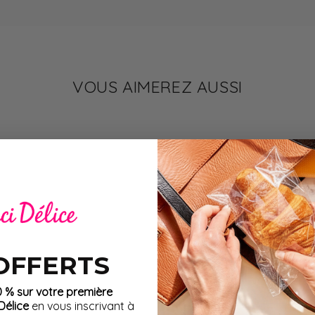
 sont
riches en protéines
,
pauvres en sucres
, et
faibles en
la masse musculaire pendant la perte de poids et aident à con
mple, saine et confortable, qui s’intègre parfaitement à tout
ase 1.
VOUS AIMEREZ AUSSI
arce qu’il permet vraiment d’alterner les envies et les textures
oment chaud au bureau ou une pause douceur à la maison. 
implement avec de l’eau chaude. C’est pratique, varié, effica
imentation ne devrait jamais rimer avec frustration. Ici, on a
é, sans jamais se lasser.
 OFFERTS
0 % sur votre première
élice
en vous inscrivant à