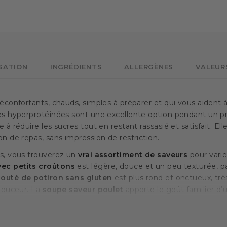
ISATION
INGRÉDIENTS
ALLERGÈNES
VALEUR
éconfortants, chauds, simples à préparer et qui vous aident à 
pes hyperprotéinées sont une excellente option pendant un
 à réduire les sucres tout en restant rassasié et satisfait. El
on de repas, sans impression de restriction.
ts, vous trouverez un
vrai assortiment de saveurs
pour varier
ec petits croûtons
est légère, douce et un peu texturée, pa
louté de potiron sans gluten
est plus rond et onctueux, très
 douceur. La
soupe saveur poulet
apporte le goût familier d
de satiété sans lourdeur. Et pour changer complètement de r
s hyperprotéinées
offre une touche plus gourmande, avec ses
n vrai repas complet tout en restant léger.