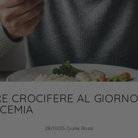
E CROCIFERE AL GIORNO:
ICEMIA
28/10/25
•
Giulia Rossi