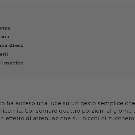
anza
iana
nza stress
erti
 il medico
ato ha acceso una luce su un gesto semplice ch
glicemia. Consumare quattro porzioni al giorno 
 effetto di attenuazione sui picchi di zucchero 