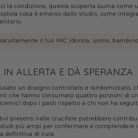
isci la condizione, questa scoperta suona come u
o esplora cosa è emerso dallo studio, come integ
nitario.
gratuitamente il tuo IMC
(donna, uomo, bambino
 IN ALLERTA E DÀ SPERANZA
usato un disegno controllato e randomizzato, che
anti che hanno consumato quattro porzioni di cru
emici dopo i pasti rispetto a chi non ha seguito
ttivi presenti nelle crucifere potrebbero contrib
studi più ampi per confermare e comprendere i 
definitiva di cura.