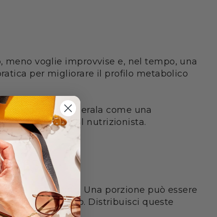
o, meno voglie improvvise e, nel tempo, una
atica per migliorare il profilo metabolico
igli medici. Considerala come una
 dal medico o dal nutrizionista.
STRESS
ngerle facilmente. Una porzione può essere
cavolfiore al forno. Distribuisci queste