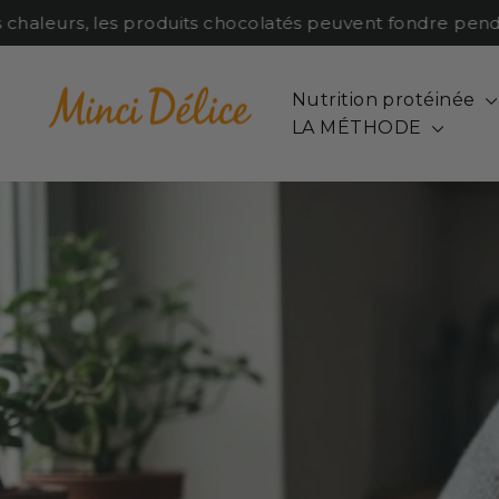
Passer
haleurs, les produits chocolatés peuvent fondre pendant l
au
contenu
Nutrition protéinée
LA MÉTHODE