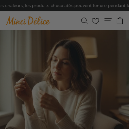
Passer
s chaleurs, les produits chocolatés peuvent fondre pendant le t
au
contenu
Rechercher
Favoris
Naviga
P