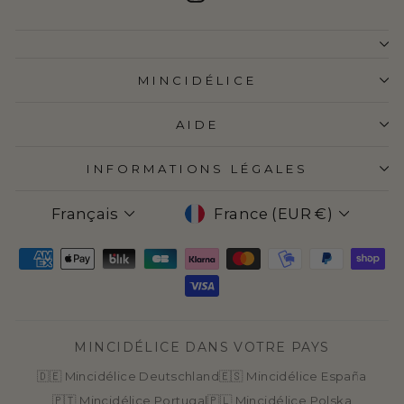
MINCIDÉLICE
AIDE
INFORMATIONS LÉGALES
LANGUE
DEVISE
Français
France (EUR €)
MINCIDÉLICE DANS VOTRE PAYS
🇩🇪 Mincidélice Deutschland
🇪🇸 Mincidélice España
🇵🇹 Mincidélice Portugal
🇵🇱 Mincidélice Polska