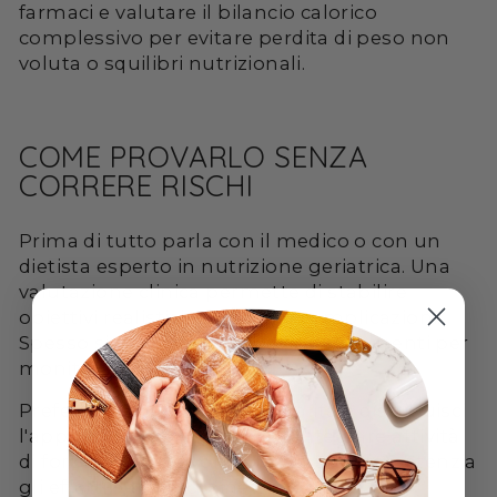
farmaci e valutare il bilancio calorico
complessivo per evitare perdita di peso non
voluta o squilibri nutrizionali.
COME PROVARLO SENZA
CORRERE RISCHI
Prima di tutto parla con il medico o con un
dietista esperto in nutrizione geriatrica. Una
valutazione clinica permette di stabilire
obiettivi realistici e di evitare complicazioni.
Spesso si parte con piccoli aggiustamenti per
monitorare la risposta.
Preferisci proteine di alta qualità e distribuisci
l'apporto lungo la giornata. Integrare attività
di forza due o tre volte alla settimana potenzia
gli effetti delle proteine e protegge la