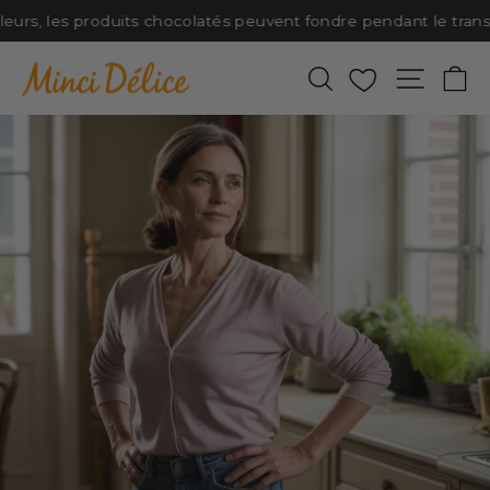
Passer
eurs, les produits chocolatés peuvent fondre pendant le transpo
au
contenu
Rechercher
Favoris
Naviga
P