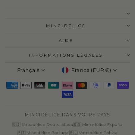
MINCIDÉLICE
AIDE
INFORMATIONS LÉGALES
LANGUE
DEVISE
Français
France (EUR €)
MINCIDÉLICE DANS VOTRE PAYS
🇩🇪 Mincidélice Deutschland
🇪🇸 Mincidélice España
🇵🇹 Mincidélice Portugal
🇵🇱 Mincidélice Polska