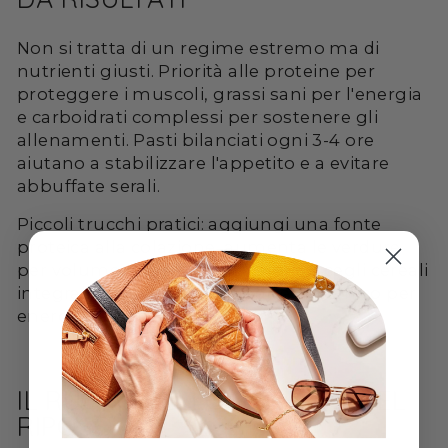
Non si tratta di un regime estremo ma di
nutrienti giusti. Priorità alle proteine per
proteggere i muscoli, grassi sani per l'energia
e carboidrati complessi per sostenere gli
allenamenti. Pasti bilanciati ogni 3-4 ore
aiutano a stabilizzare l'appetito e a evitare
abbuffate serali.
Piccoli trucchi pratici: aggiungi una fonte
proteica alla colazione, aumenta le verdure
per volume senza troppe calorie, scegli cereali
integrali e frutta a basso indice glicemico per
energia costante.
IL RUOLO DELLO STRESS E DEL
RIPOSO