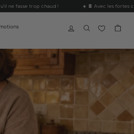
ne fasse trop chaud !
☀️ 🍫 Avec les fortes chal
Se connecter
Rechercher
Favoris
Pani
motions