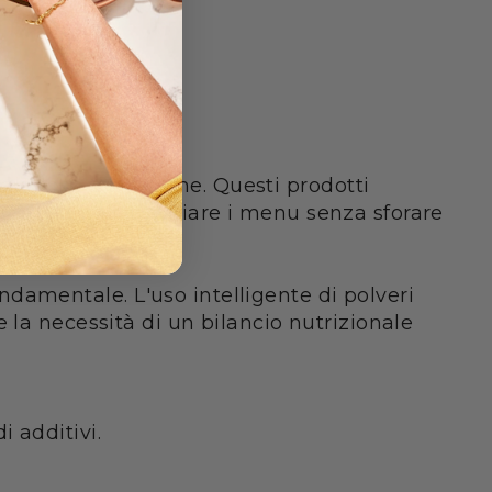
 caloriche del regime. Questi prodotti
ssa magra e a variare i menu senza sforare
fondamentale. L'uso intelligente di polveri
 la necessità di un bilancio nutrizionale
i additivi.