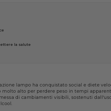
ice
ettere la salute
one lampo ha conquistato social e diete veloci
co molto alto per perdere peso in tempi appare
omessa di cambiamenti visibili, sostenuti dall'uso
lcool.