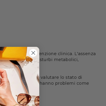
n è seguito con attenzione clinica. L'assenza
za, vertigini e disturbi metabolici,
erali. È essenziale valutare lo stato di
ssumono farmaci o si hanno problemi come