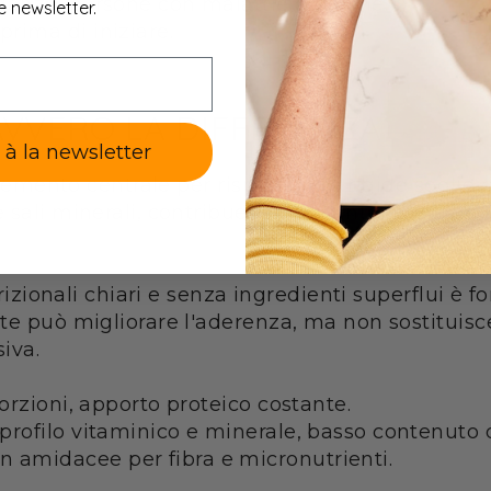
idanza, persone con malattie croniche.
e newsletter.
prima di iniziare.
AVVERO LA DIFFERENZA
e à la newsletter
elemento centrale per rispettare le rigide soglie
e sali minerali, contribuendo a mantenere la ma
trizionali chiari e senza ingredienti superflui è 
te può migliorare l'aderenza, ma non sostituisce
iva.
porzioni, apporto proteico costante.
profilo vitaminico e minerale, basso contenuto d
 amidacee per fibra e micronutrienti.