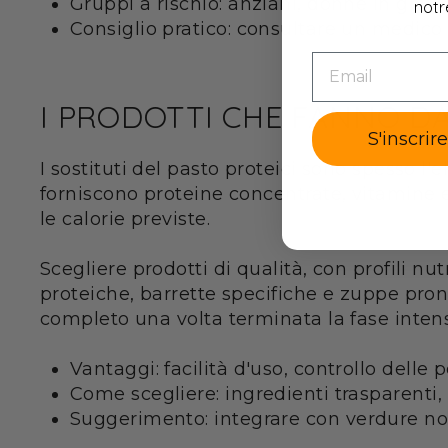
Gruppi a rischio: anziani, donne in grav
notr
Consiglio pratico: consultare un medico 
EMAIL
I PRODOTTI CHE FANNO D
S'inscrir
I sostituti del pasto proteici sono spesso l'
forniscono proteine concentrate, vitamine 
le calorie previste.
Scegliere prodotti di qualità, con profili nu
proteiche, barrette specifiche e zuppe pron
completo una volta terminata la fase intens
Vantaggi: facilità d'uso, controllo delle 
Come scegliere: ingredienti trasparenti, 
Suggerimento: integrare con verdure non