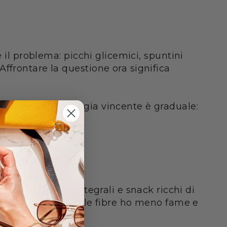
 il problema: picchi glicemici, spuntini
ffrontare la questione ora significa
essere. La strategia vincente è graduale:
egumi, cereali integrali e snack ricchi di
uando ho aumentato le fibre ho meno fame e