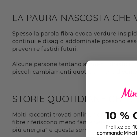
LA PAURA NASCOSTA CHE 
Spesso la parola fibra evoca verdure insipid
continui e disagio addominale possono esser
prevenire fastidi futuri.
Alcune persone tentano aumenti drastici tr
piccoli cambiamenti quotidiani che diventan
STORIE QUOTIDIANE CHE
10 %
Molti racconti trovati online non sono sempl
fibre riferiscono meno fame serale e porzio
Profitez de
-1
più energia" e questa semplicità è spesso 
commande Minci D