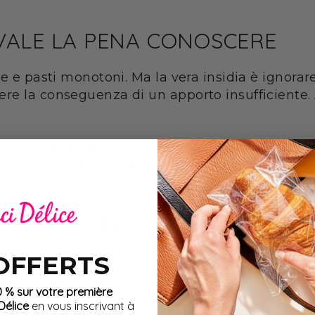
VALE LA PENA CONOSCERE
e e pasti monotoni. Ma la vera insidia è ignorare
e la conseguenza di un apporto insufficiente. A
oppo rapidamente e incappano in gonfiore o mal
o subito pratici e sostenibili.
 CONVINCONO
 OFFERTS
ici aneddoti. Persone che hanno introdotto più l
ni ridotte senza soffrire. C'è chi scrive: "Da q
0 % sur votre première
più potente di qualsiasi promessa miracolosa.
élice
en vous inscrivant à