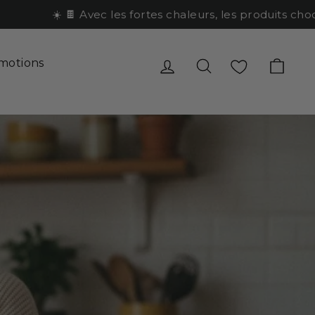
☀️ 🍫 Avec les fortes chaleurs, les produits chocol
Se connecter
Rechercher
Favoris
Pani
motions