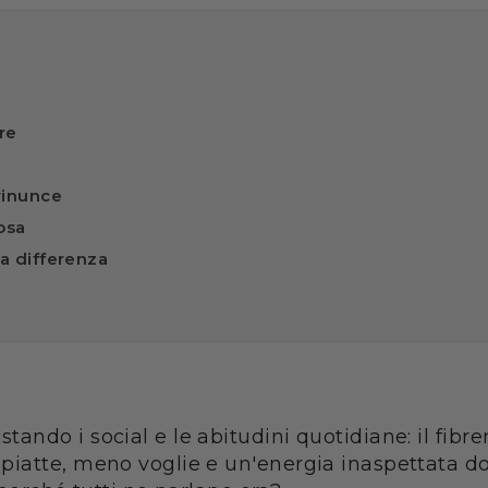
re
 rinunce
osa
la differenza
ndo i social e le abitudini quotidiane: il fibrem
iatte, meno voglie e un'energia inaspettata do