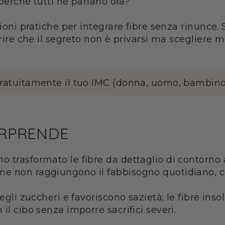
 perché tutti ne parlano ora?
zioni pratiche per integrare fibre senza rinunce.
rire che il segreto non è privarsi ma scegliere me
gratuitamente il tuo IMC
(donna, uomo, bambino
ORPRENDE
trasformato le fibre da dettaglio di contorno a 
e non raggiungono il fabbisogno quotidiano, co
gli zuccheri e favoriscono sazietà; le fibre insolu
il cibo senza imporre sacrifici severi.