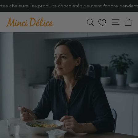
Passer
tes chaleurs, les produits chocolatés peuvent fondre pendant le
au
contenu
Rechercher
Favoris
Naviga
P