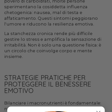
povero di carboidrati, molte persone
sperimentano la cosiddetta influenza
chetogenica: nausea, mal di testa e
affaticamento. Questi sintomi peggiorano
l'umore e riducono la resilienza emotiva.
La stanchezza cronica rende più difficile
gestire lo stress e amplifica la sensazione di
irritabilità. Non è solo una questione fisica: è
un circolo che coinvolge corpo e mente
insieme.
STRATEGIE PRATICHE PER
PROTEGGERE IL BENESSERE
EMOTIVO
Bilanciare i macronutrienti è fondamentale:
non eliminare del tutto i carboidrati