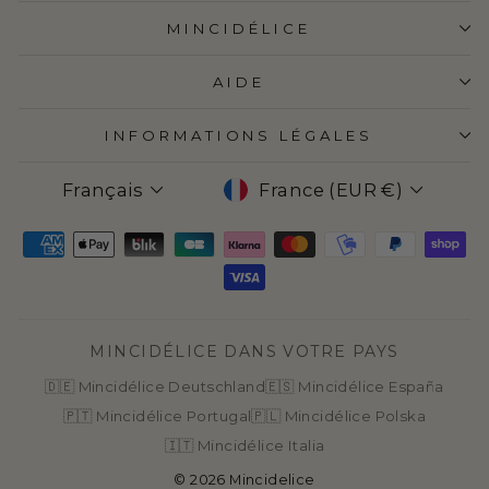
MINCIDÉLICE
AIDE
INFORMATIONS LÉGALES
LANGUE
DEVISE
Français
France (EUR €)
MINCIDÉLICE DANS VOTRE PAYS
🇩🇪 Mincidélice Deutschland
🇪🇸 Mincidélice España
🇵🇹 Mincidélice Portugal
🇵🇱 Mincidélice Polska
🇮🇹 Mincidélice Italia
© 2026 Mincidelice