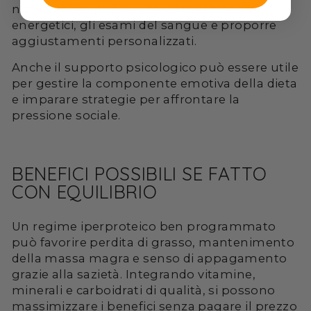
nutrizionista può valutare i tuoi bisogni
energetici, gli esami del sangue e proporre
aggiustamenti personalizzati.
Anche il supporto psicologico può essere utile
per gestire la componente emotiva della dieta
e imparare strategie per affrontare la
pressione sociale.
BENEFICI POSSIBILI SE FATTO
CON EQUILIBRIO
Un regime iperproteico ben programmato
può favorire perdita di grasso, mantenimento
della massa magra e senso di appagamento
grazie alla sazietà. Integrando vitamine,
minerali e carboidrati di qualità, si possono
massimizzare i benefici senza pagare il prezzo