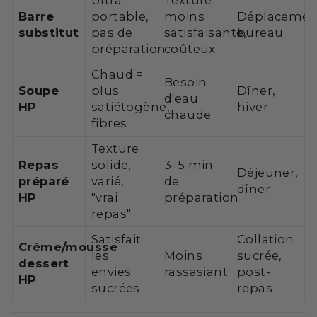
Ultra-
Texture
Barre
portable,
moins
Déplacemen
substitut
pas de
satisfaisante,
bureau
préparation
coûteux
Chaud =
Besoin
Soupe
plus
Dîner,
d'eau
HP
satiétogène,
hiver
chaude
fibres
Texture
Repas
solide,
3–5 min
Déjeuner,
préparé
varié,
de
dîner
HP
"vrai
préparation
repas"
Satisfait
Collation
Crème/mousse
les
Moins
sucrée,
dessert
envies
rassasiant
post-
HP
sucrées
repas