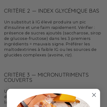
CRITÈRE 2 — INDEX GLYCÉMIQUE BAS
Un substitut à IG élevé produira un pic
d'insuline et une faim rapidement. Vérifier :
présence de sucres ajoutés (saccharose, sirop
de glucose-fructose) dans les 3 premiers
ingrédients = mauvais signe. Préférer les
maltodextrines à faible IG ou les sources de
glucides complexes (avoine, riz).
CRITÈRE 3 — MICRONUTRIMENTS
COUVERTS
Un vrai substitut de repas doit couvrir ≥ 30 %
des AJR en vitamines et minéraux. Vérifier la
liste : vitamine D, B12, fer, calcium, zinc,