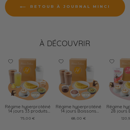
RETOUR À JOURNAL MINCI
À DÉCOUVRIR
Régime hyperprotéiné
Régime hyperprotéiné
Régime hyp
14 jours 33 produits
14 jours Boissons
28 jours
boissons variées
chocolat
cappu
75,00 €
68,00 €
120,