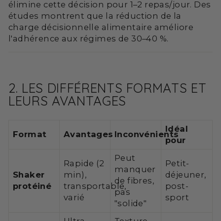
élimine cette décision pour 1–2 repas/jour. Des
études montrent que la réduction de la
charge décisionnelle alimentaire améliore
l'adhérence aux régimes de 30–40 %.
2. LES DIFFÉRENTS FORMATS ET
LEURS AVANTAGES
Idéal
Format
Avantages
Inconvénients
pour
Peut
Rapide (2
Petit-
manquer
Shaker
min),
déjeuner,
de fibres,
protéiné
transportable,
post-
pas
varié
sport
"solide"