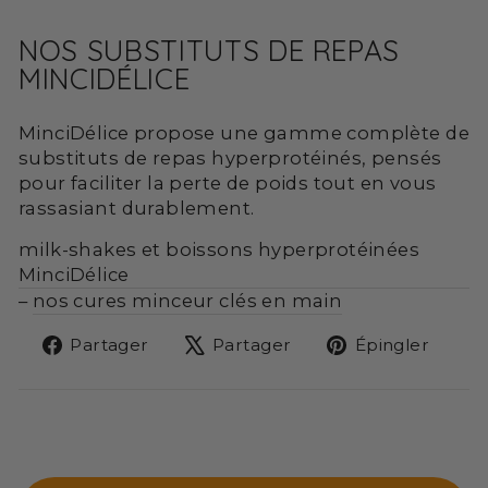
NOS SUBSTITUTS DE REPAS
MINCIDÉLICE
MinciDélice propose une gamme complète de
substituts de repas hyperprotéinés, pensés
pour faciliter la perte de poids tout en vous
rassasiant durablement.
milk-shakes et boissons hyperprotéinées
MinciDélice
–
nos cures minceur clés en main
Partager
Tweeter
Épin
Partager
Partager
Épingler
sur
sur
sur
Facebook
X
Pint