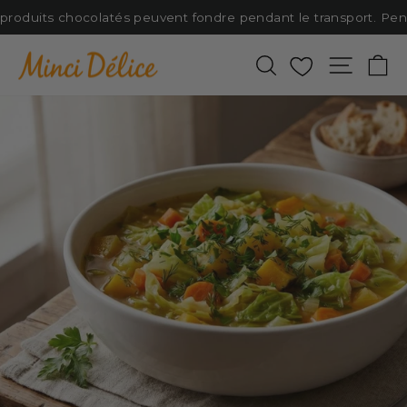
Passer
produits chocolatés peuvent fondre pendant le transport. Pensez
au
contenu
Rechercher
Favoris
Naviga
P