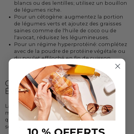
blancs ou des lentilles; utilisez un bouillon
de légumes riche.
Pour un cétogène: augmentez la portion
de légumes verts et ajoutez des graisses
saines comme de l'huile de coco ou de
l'avocat, réduisez les légumineuses.
Pour un régime hyperprotéiné: complétez
avec de la poudre de protéine végétale ou
du poulet effiloché en fin de cuisson.
CONSEILS PRATIQUES POUR
ÉVITER L'ÉPUISEMENT
La clé pour mincir sans s'épuiser est de
maintenir un bon apport en calories
qualitatives et en micronutriments. Cette
soupe devient un outil, pas une punition.
10 % OFFERTS