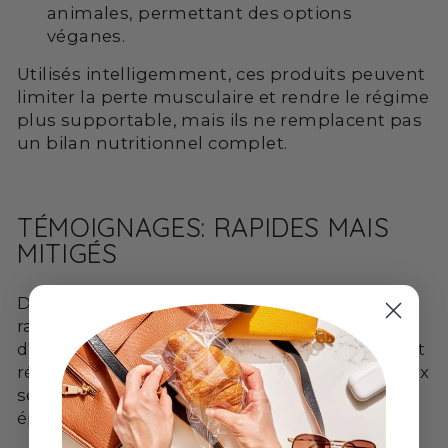
animales, permettant des options
véganes.
Utilisés intelligemment, ces produits peuvent
limiter la perte musculaire et rendre le régime
plus supportable, mais ils ne remplacent pas
un bilan nutritionnel complet.
TÉMOIGNAGES: RAPIDES MAIS
MITIGÉS
De nombreux récits rapportent des pertes
rapides, mais accompagnées de fatigue et
d'effets secondaires. Un témoignage fréquent
résume le paradoxe: "J'ai perdu 6 kilos en deux
semaines, mais j'ai été constamment
épuisée".