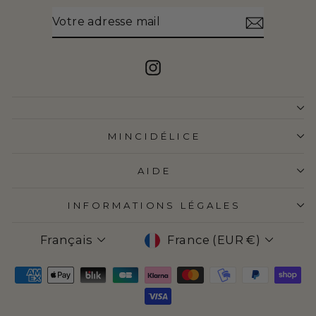
VOTRE
S'INSCRIRE
ADRESSE
MAIL
Instagram
MINCIDÉLICE
AIDE
INFORMATIONS LÉGALES
LANGUE
DEVISE
Français
France (EUR €)