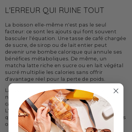
L'ERREUR QUI RUINE TOUT
La boisson elle-même n'est pas le seul
facteur: ce sont les ajouts qui font souvent
basculer l'équation. Une tasse de café chargée
de sucre, de sirop ou de lait entier peut
devenir une bombe calorique qui annule ses
bénéfices métaboliques. De même, un
matcha latte riche en sucre ou en lait végétal
sucré multiplie les calories sans offrir
d'avantage réel pour la perte de poids.
La règle simple: consommez ces boissons
nature ou avec des alternatives faibles en
calories si votre but est de perdre du poids.
L'eau, le lait végétal non sucré ou une petite
quantité de lait écrémé restent vos meilleures
options.