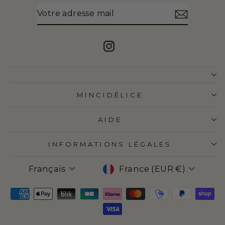
VOTRE
S'INSCRIRE
ADRESSE
MAIL
Instagram
MINCIDÉLICE
AIDE
INFORMATIONS LÉGALES
LANGUE
DEVISE
Français
France (EUR €)