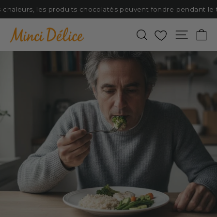
Passer
 chaleurs, les produits chocolatés peuvent fondre pendant le tra
au
contenu
Rechercher
Favoris
Naviga
P