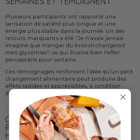
SEMAINES ET TÉMOIGNENT
Plusieurs participants ont rapporté une
sensation de satiété plus longue et une
énergie plus stable dans la journée. Un des
retours marquants a été: "Je n'avais jamais
imaginé que manger du brocoli changerait
mes glycémies", ce qui illustre bien l'effet
perceptible pour certains.
Ces témoignages renforcent l'idée qu'un petit
changement alimentaire peut produire des
effets rapides et appréciables, à condition
d'être régulier.
COMMENT INTÉGRER QUATRE
PORTIONS SANS Y PASSER DES
HEURES