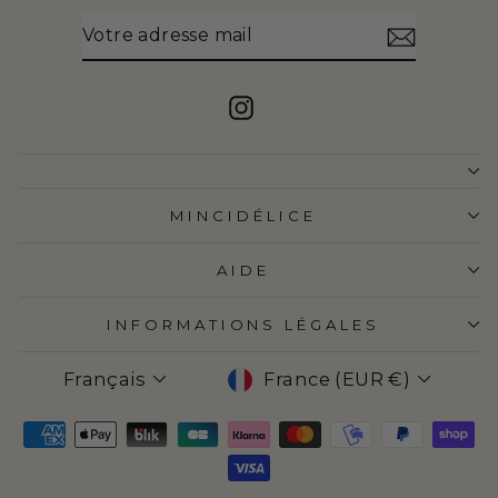
VOTRE
S'INSCRIRE
ADRESSE
MAIL
Instagram
MINCIDÉLICE
AIDE
INFORMATIONS LÉGALES
LANGUE
DEVISE
Français
France (EUR €)