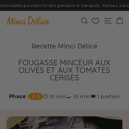
Passer
 chocolatés peuvent fondre pendant le transport. Pensez à antic
au
contenu
Rechercher
Favoris
Naviga
P
Recette Minci Délice
FOUGASSE MINCEUR AUX
OLIVES ET AUX TOMATES
CERISES
Phase :
🕒 10 min
🍳 15 min
🍽️ 1 portion
2-3