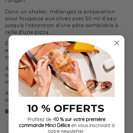
l'origan.
Dans un shaker, mélangez la préparation
pour fougasse aux olives avec 50 ml d’eau
jusqu'à l'obtention d'une pâte semblable à
celle d'une pizza.
Étalez la pâte sur du papier sulfurisé puis
enfoncer légèrement quelques tomates
cerises sur la pâte.
Arrosez la fougasse d’un peu de jus des
tomates cerises avant d’enfourner environ 15
minutes.
À la sortie du four, répartissez le reste des
tomates cerises fraîches sur la fougasse.
10 % OFFERTS
Bon appétit !
Profitez de
-10 % sur votre première
commande Minci Délice
en vous inscrivant à
notre newsletter.