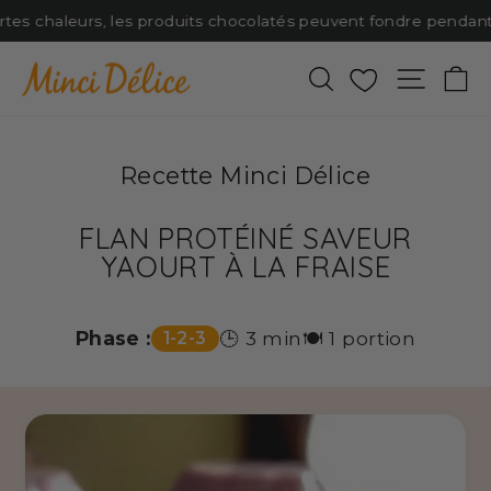
Passer
rtes chaleurs, les produits chocolatés peuvent fondre pendant l
au
contenu
Rechercher
Favoris
Naviga
P
Recette Minci Délice
FLAN PROTÉINÉ SAVEUR
YAOURT À LA FRAISE
Phase :
🕒 3 min
🍽️ 1 portion
1-2-3