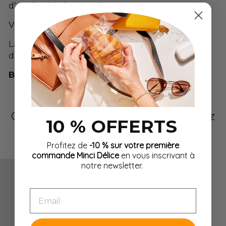
d’un liquide homogène.
Versez le mélange dans 4 petits moules.
Laissez reposer au minimum deux heures et
demi au réfrigérateur.
Bon appétit !
Cette recette vous plaît ? Découvrez
10 % OFFERTS
les produits Minci Délice liés
Profitez de
-10 % sur votre première
commande Minci Délice
en vous inscrivant à
notre newsletter.
EMAIL