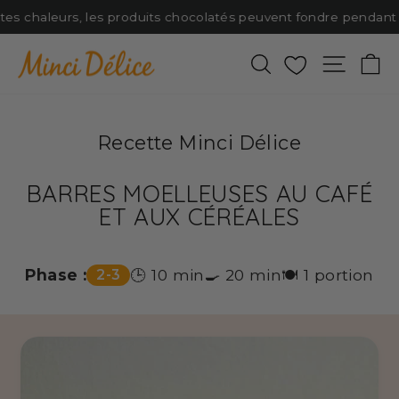
Passer
rtes chaleurs, les produits chocolatés peuvent fondre pendant le
au
contenu
Rechercher
Favoris
Naviga
P
Recette Minci Délice
BARRES MOELLEUSES AU CAFÉ
ET AUX CÉRÉALES
Phase :
🕒 10 min
🍳 20 min
🍽️ 1 portion
2-3