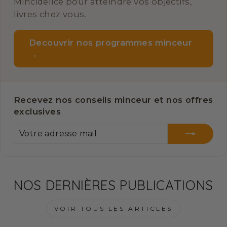
Mincidelice pour atteindre vos objectifs,
livres chez vous.
Decouvrir nos programmes minceur
→
Recevez nos conseils minceur et nos offres
exclusives
VOTRE
S'INSCRIRE
ADRESSE
MAIL
NOS DERNIÈRES PUBLICATIONS
VOIR TOUS LES ARTICLES