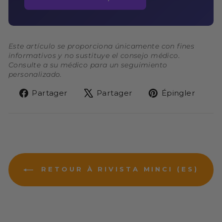
Este artículo se proporciona únicamente con fines
informativos y no sustituye el consejo médico.
Consulte a su médico para un seguimiento
personalizado.
Partager
Tweeter
Épin
Partager
Partager
Épingler
sur
sur
sur
Facebook
X
Pint
RETOUR À RIVISTA MINCI (ES)