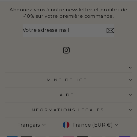
Abonnez-vous à notre newsletter et profitez de
-10% sur votre première commande.
VOTRE
S'INSCRIRE
ADRESSE
MAIL
Instagram
MINCIDÉLICE
AIDE
INFORMATIONS LÉGALES
LANGUE
DEVISE
Français
France (EUR €)