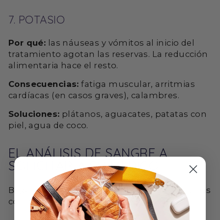
7. POTASIO
Por qué:
las náuseas y vómitos al inicio del
tratamiento agotan las reservas. La reducción
alimentaria hace el resto.
Consecuencias:
fatiga muscular, arritmias
cardíacas (en casos graves), calambres.
Soluciones:
plátanos, aguacates, patatas con
piel, agua de coco.
EL ANÁLISIS DE SANGRE A
SOLICITAR A SU MÉDICO
Bajo tratamiento con GLP-1, solicite un análisis
completo cada
3 meses
que incluya: