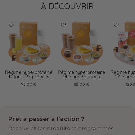
À DÉCOUVRIR
Régime hyperprotéiné
Régime hyperprotéiné
Régime hyp
14 jours 33 produits
14 jours Boissons
28 jours
boissons variées
chocolat
cappu
75,00 €
68,00 €
120,
Pret a passer a l’action ?
Decouvrez les produits et programmes