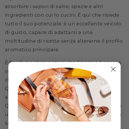
assorbire i sapori di salse, spezie e altri
ingredienti con cui lo cucini. È qui che risiede
tutto il suo potenziale: è un eccellente veicolo
di gusto, capace di adattarsi a una
moltitudine di ricette senza alterarne il profilo
aromatico principale.
È fondamentale notare che il konjac è spesso
confezionato in un liquido di conservazione
che può emanare un leggero odore di pesce.
Questo è del tutto normale e non significa in
alcun modo che il prodotto sia avariato.
Questo odore scompare completamente con
un risciacquo adeguato, come vedremo nella
sezione successiva. Non lasciarti scoraggiare