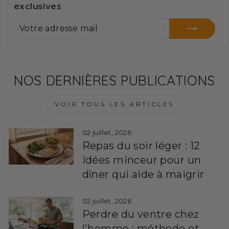
exclusives
VOTRE
S'INSCRIRE
ADRESSE
MAIL
NOS DERNIÈRES PUBLICATIONS
VOIR TOUS LES ARTICLES
02 juillet, 2026
Repas du soir léger : 12
idées minceur pour un
dîner qui aide à maigrir
02 juillet, 2026
Perdre du ventre chez
l'homme : méthode et