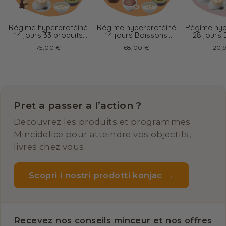
Régime hyperprotéiné
Régime hyperprotéiné
Régime hyp
14 jours 33 produits
14 jours Boissons
28 jours
boissons variées
chocolat
cappu
75,00 €
68,00 €
120,
Pret a passer a l’action ?
Decouvrez les produits et programmes
Mincidelice pour atteindre vos objectifs,
livres chez vous.
Scopri i nostri prodotti konjac →
Recevez nos conseils minceur et nos offres