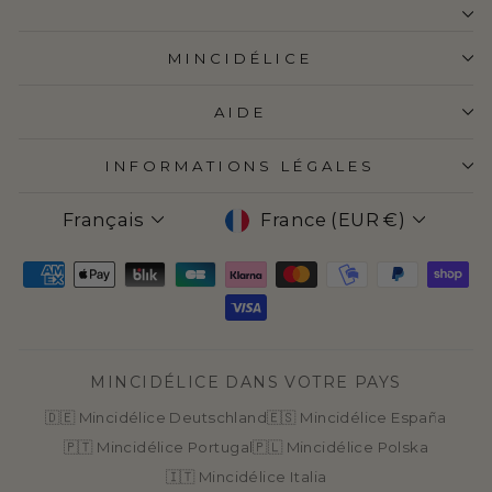
MINCIDÉLICE
AIDE
INFORMATIONS LÉGALES
LANGUE
DEVISE
Français
France (EUR €)
MINCIDÉLICE DANS VOTRE PAYS
🇩🇪 Mincidélice Deutschland
🇪🇸 Mincidélice España
🇵🇹 Mincidélice Portugal
🇵🇱 Mincidélice Polska
🇮🇹 Mincidélice Italia