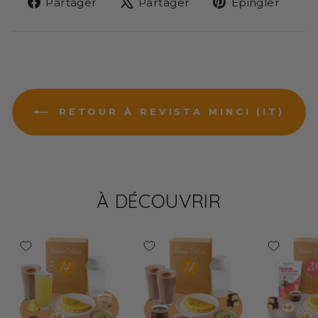
Partager
Tweeter
Épin
Partager
Partager
Épingler
sur
sur
sur
Facebook
X
Pint
RETOUR À REVISTA MINCI (IT)
À DÉCOUVRIR