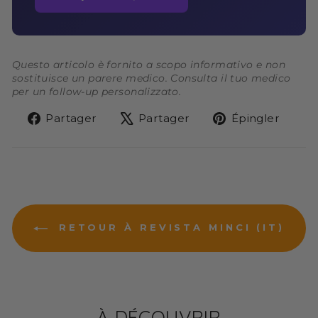
Questo articolo è fornito a scopo informativo e non
sostituisce un parere medico. Consulta il tuo medico
per un follow-up personalizzato.
Partager
Tweeter
Épin
Partager
Partager
Épingler
sur
sur
sur
Facebook
X
Pint
RETOUR À REVISTA MINCI (IT)
À DÉCOUVRIR