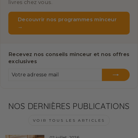
livres chez vous.
Decouvrir nos programmes minceur
→
Recevez nos conseils minceur et nos offres
exclusives
VOTRE
S'INSCRIRE
ADRESSE
MAIL
NOS DERNIÈRES PUBLICATIONS
VOIR TOUS LES ARTICLES
02 juillet, 2026