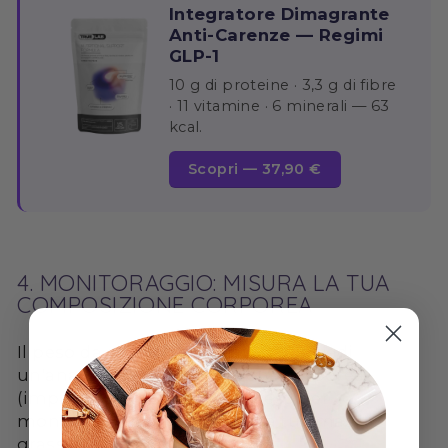
Integratore Dimagrante
Anti-Carenze — Regimi
GLP-1
10 g di proteine · 3,3 g di fibre
· 11 vitamine · 6 minerali — 63
kcal.
Scopri — 37,90 €
4. MONITORAGGIO: MISURA LA TUA
COMPOSIZIONE CORPOREA
Il peso da solo non dice nulla. Richiedi
un'analisi della composizione corporea
(impedenziometria) ogni mese per
monitorare l'evoluzione della tua massa
grassa vs massa magra.