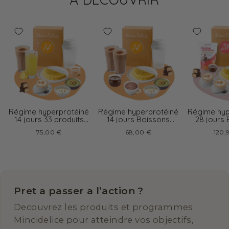
Régime hyperprotéiné
Régime hyperprotéiné
Régime hyp
14 jours 33 produits
14 jours Boissons
28 jours
boissons variées
chocolat
cappu
75,00 €
68,00 €
120,
Pret a passer a l’action ?
Decouvrez les produits et programmes
Mincidelice pour atteindre vos objectifs,