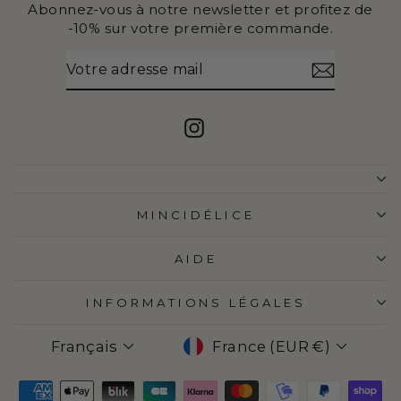
Abonnez-vous à notre newsletter et profitez de
-10% sur votre première commande.
VOTRE
S'INSCRIRE
ADRESSE
MAIL
Instagram
MINCIDÉLICE
AIDE
INFORMATIONS LÉGALES
LANGUE
DEVISE
Français
France (EUR €)