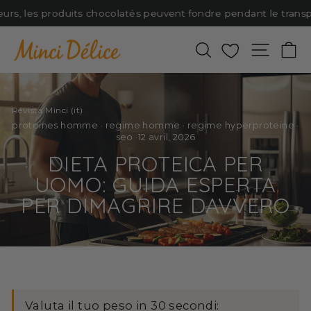
Passer
rs, les produits chocolatés peuvent fondre pendant le transport.
au
contenu
Rechercher
Favoris
Naviga
P
Revista Minci (it)
proteines homme
·
regime homme
·
regime hyperproteine
·
seo
·
12 avril, 2026
DIETA PROTEICA PER
UOMO: GUIDA ESPERTA
PER DIMAGRIRE DAVVERO
Valuta il tuo peso in 30 secondi: