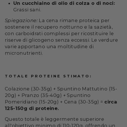
Un cucchiaino di olio di colza o di noci:
Grassi sani.
Spiegazione:
La cena rimane proteica per
sostenere il recupero notturno e la sazietà,
con carboidrati complessi per ricostituire le
riserve di glicogeno senza eccessi. Le verdure
varie apportano una moltitudine di
micronutrienti.
TOTALE PROTEINE STIMATO:
Colazione (30-35g) + Spuntino Mattutino (15-
20g) + Pranzo (35-40g) + Spuntino
Pomeridiano (15-20g) + Cena (30-35g) =
circa
125-150g di proteine.
Questo totale è leggermente superiore
all'obiettivo minimo di 110-120g, offrendo un