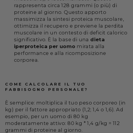
rappresenta circa 128 grammi (o più) di
proteine al giorno. Questo apporto
massimizza la sintesi proteica muscolare,
ottimizza il recupero e previene la perdita
muscolare in un contesto di deficit calorico
significativo. È la base di una
dieta
iperproteica per uomo
mirata alla
performance e alla ricomposizione
corporea.
COME CALCOLARE IL TUO
FABBISOGNO PERSONALE?
È semplice: moltiplica il tuo peso corporeo (in
kg) per il fattore appropriato (1,2; 1,4 o 1,6). Ad
esempio, per un uomo di 80 kg
moderatamente attivo: 80 kg * 1,4 g/kg = 112
grammi di proteine al giorno.