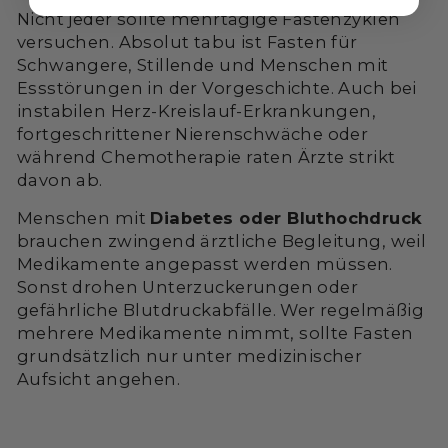
Nicht jeder sollte mehrtägige Fastenzyklen
versuchen. Absolut tabu ist Fasten für
Schwangere, Stillende und Menschen mit
Essstörungen in der Vorgeschichte. Auch bei
instabilen Herz-Kreislauf-Erkrankungen,
fortgeschrittener Nierenschwäche oder
während Chemotherapie raten Ärzte strikt
davon ab.
Menschen mit
Diabetes oder Bluthochdruck
brauchen zwingend ärztliche Begleitung, weil
Medikamente angepasst werden müssen.
Sonst drohen Unterzuckerungen oder
gefährliche Blutdruckabfälle. Wer regelmäßig
mehrere Medikamente nimmt, sollte Fasten
grundsätzlich nur unter medizinischer
Aufsicht angehen.