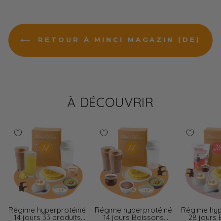
RETOUR À MINCI MAGAZIN (DE)
À DÉCOUVRIR
Régime hyperprotéiné
Régime hyperprotéiné
Régime hyp
14 jours 33 produits
14 jours Boissons
28 jours