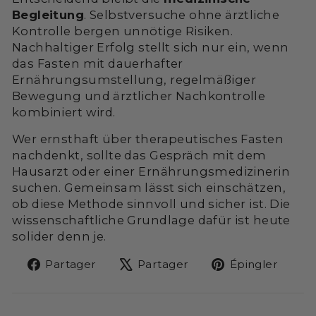
Begleitung
. Selbstversuche ohne ärztliche
Kontrolle bergen unnötige Risiken.
Nachhaltiger Erfolg stellt sich nur ein, wenn
das Fasten mit dauerhafter
Ernährungsumstellung, regelmäßiger
Bewegung und ärztlicher Nachkontrolle
kombiniert wird.
Wer ernsthaft über therapeutisches Fasten
nachdenkt, sollte das Gespräch mit dem
Hausarzt oder einer Ernährungsmedizinerin
suchen. Gemeinsam lässt sich einschätzen,
ob diese Methode sinnvoll und sicher ist. Die
wissenschaftliche Grundlage dafür ist heute
solider denn je.
Partager
Tweeter
Épin
Partager
Partager
Épingler
sur
sur
sur
Facebook
X
Pint