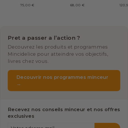
boissons variées
chocolat
cappu
75,00 €
68,00 €
120,
Pret a passer a l’action ?
Decouvrez les produits et programmes
Mincidelice pour atteindre vos objectifs,
livres chez vous.
Decouvrir nos programmes minceur
→
Recevez nos conseils minceur et nos offres
exclusives
VOTRE
S'INSCRIRE