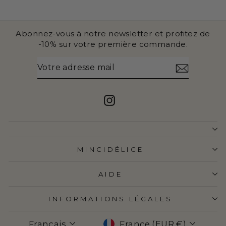
Abonnez-vous à notre newsletter et profitez de
-10% sur votre première commande.
VOTRE
S'INSCRIRE
ADRESSE
MAIL
Instagram
MINCIDÉLICE
AIDE
INFORMATIONS LÉGALES
LANGUE
DEVISE
Français
France (EUR €)