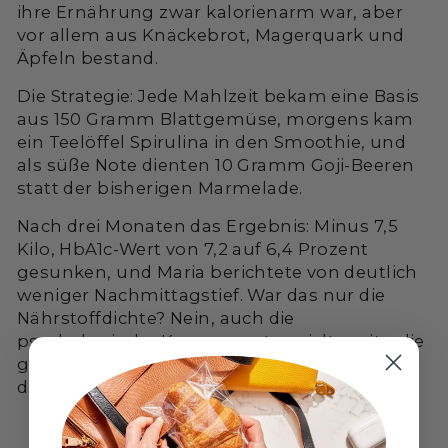
ihre Ernährung zwar kalorienarm war, aber
vor allem aus Knäckebrot, Magerquark und
Äpfeln bestand.
Die Strategie: Jede Mahlzeit bekam eine Basis
aus 150 Gramm Blattgemüse, morgens kam
ein Teelöffel Spirulina in den Smoothie, und
als süße Note dienten 10 Gramm Goji-Beeren
statt der bisherigen Marmelade.
Nach drei Monaten das Ergebnis: Minus 7,5
Kilo, HbA1c-Wert von 7,2 auf 6,4 Prozent
gesunken, und Maria berichtete von deutlich
weniger Nachmittagstief. War das nur die
Nährstoffdichte? Nein, auch die
psychologische Komponente spielte mit – die
größeren Portionen auf dem Teller gaben ihr
das Gefühl, nicht zu verzichten.