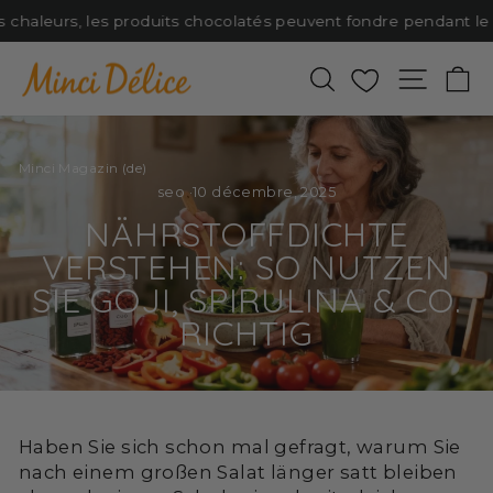
Passer
 chaleurs, les produits chocolatés peuvent fondre pendant le tr
au
contenu
Rechercher
Favoris
Naviga
P
Minci Magazin (de)
seo
·
10 décembre, 2025
NÄHRSTOFFDICHTE
VERSTEHEN: SO NUTZEN
SIE GOJI, SPIRULINA & CO.
RICHTIG
Haben Sie sich schon mal gefragt, warum Sie
nach einem großen Salat länger satt bleiben