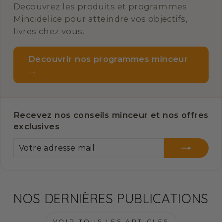
Decouvrez les produits et programmes
Mincidelice pour atteindre vos objectifs,
livres chez vous.
Decouvrir nos programmes minceur
→
Recevez nos conseils minceur et nos offres
exclusives
VOTRE
S'INSCRIRE
ADRESSE
MAIL
NOS DERNIÈRES PUBLICATIONS
VOIR TOUS LES ARTICLES