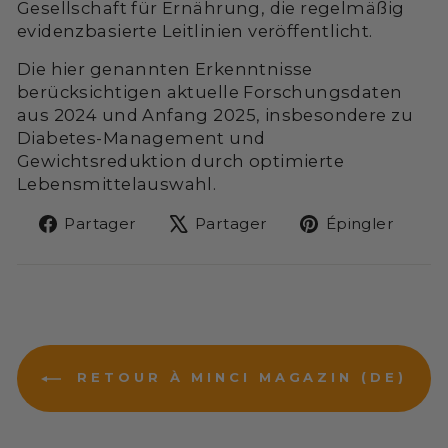
Gesellschaft für Ernährung, die regelmäßig
evidenzbasierte Leitlinien veröffentlicht.
Die hier genannten Erkenntnisse
berücksichtigen aktuelle Forschungsdaten
aus 2024 und Anfang 2025, insbesondere zu
Diabetes-Management und
Gewichtsreduktion durch optimierte
Lebensmittelauswahl.
Partager
Tweeter
Épin
Partager
Partager
Épingler
sur
sur
sur
Facebook
X
Pint
RETOUR À MINCI MAGAZIN (DE)