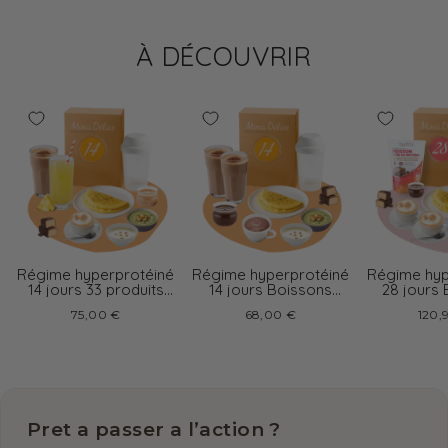
À DÉCOUVRIR
Régime hyperprotéiné
Régime hyperprotéiné
Régime hyp
14 jours 33 produits
14 jours Boissons
28 jours
boissons variées
chocolat
cappu
75,00 €
68,00 €
120,
Pret a passer a l’action ?