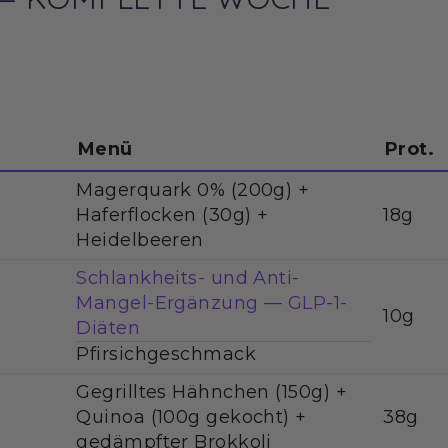
Menü
Prot.
Magerquark 0% (200g) +
Haferflocken (30g) +
18g
Heidelbeeren
Schlankheits- und Anti-
Mangel-Ergänzung — GLP-1-
10g
Diäten
Pfirsichgeschmack
Gegrilltes Hähnchen (150g) +
Quinoa (100g gekocht) +
38g
gedämpfter Brokkoli