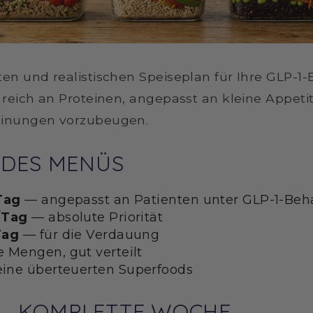
en und realistischen Speiseplan für Ihre GLP-1-
 reich an Proteinen, angepasst an kleine Appe
einungen vorzubeugen.
N DES MENÜS
/Tag
— angepasst an Patienten unter GLP-1-Be
/Tag
— absolute Priorität
Tag
— für die Verdauung
 Mengen, gut verteilt
ine überteuerten Superfoods
 — KOMPLETTE WOCHE