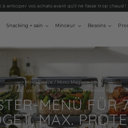
ticiper vos achats avant qu'il ne fasse trop chaud !
Snacking + sain
Minceur
Besoins
Pro
Minci Délice
/
Minci Magazin (de)
/
Budget
·
Diät
·
glp-1
·
Menü
·
Proteine
·
Rezept
·
Woche
·
18 avril, 20
USTER-MENÜ FÜR 7
GET, MAX. PROTE