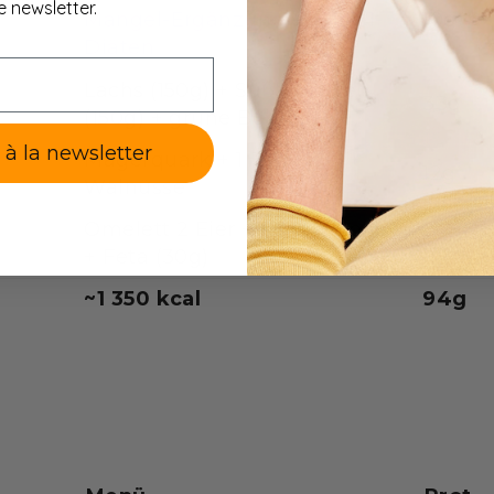
e newsletter.
Mangel-Ergänzung — GLP-1-
10g
Diäten
Lachs (150g) + Süßkartoffel
33g
(150g) + grüne Bohnen
e à la newsletter
Magerquark + 1 TL Honig +
12g
Walnüsse
Omelett 2 Eier + Pilze + Spinat
22g
+ Feta (30g)
~1 350 kcal
94g