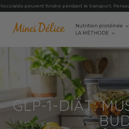
Passer
colatés peuvent fondre pendant le transport. Pensez à an
au
contenu
Nutrition protéinée
LA MÉTHODE
GLP-1-DIÄT: M
BUD