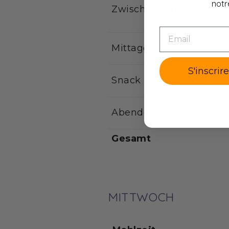
notr
Zwischenmahlzeit
EMAIL
Mittagessen
S'inscrir
Snack
Abendessen
Gesamt
MITTWOCH