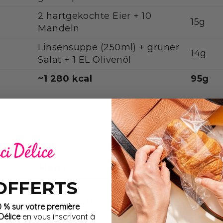
2 hartgekochte Eier + 10
15g
Mandeln
Linsensuppe (250ml) + grüner
14g
Salat + 1 EL Olivenöl
~1 280 kcal
95g
Menü
Prot.
 OFFERTS
2 Rühreier + 1 Scheibe
17g
Vollkornbrot + Avocado (1/4)
0 % sur votre première
élice
en vous inscrivant à
Schlankheits- und Anti-