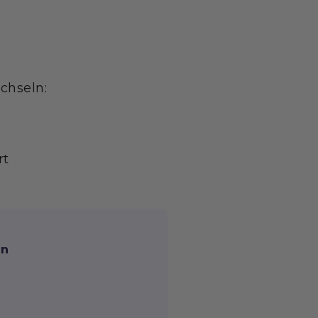
chseln:
rt
en