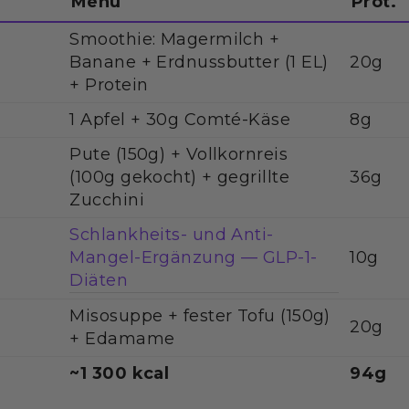
Menü
Prot.
Smoothie: Magermilch +
Banane + Erdnussbutter (1 EL)
20g
+ Protein
1 Apfel + 30g Comté-Käse
8g
Pute (150g) + Vollkornreis
(100g gekocht) + gegrillte
36g
Zucchini
Schlankheits- und Anti-
Mangel-Ergänzung — GLP-1-
10g
Diäten
Misosuppe + fester Tofu (150g)
20g
+ Edamame
~1 300 kcal
94g