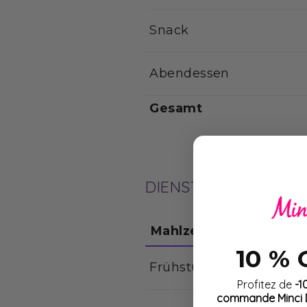
Snack
Abendessen
Gesamt
DIENSTAG
Mahlzeit
10 %
Frühstück
Profitez de
-1
commande Minci D