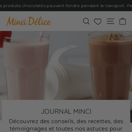
Passer
es produits chocolatés peuvent fondre pendant le transport. Pen
au
contenu
Rechercher
Favoris
Naviga
P
JOURNAL MINCI
Découvrez des conseils, des recettes, des
témoignages et toutes nos astuces pour