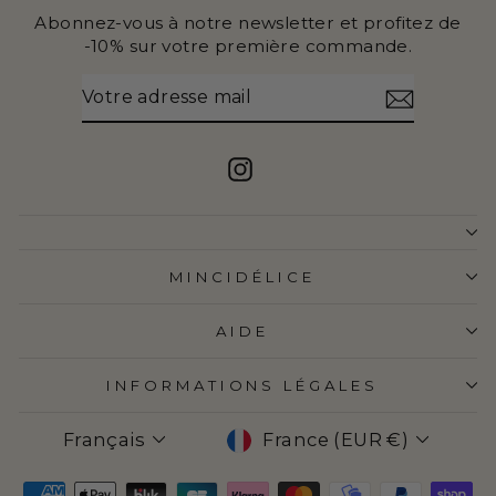
Abonnez-vous à notre newsletter et profitez de
-10% sur votre première commande.
VOTRE
S'INSCRIRE
ADRESSE
MAIL
Instagram
MINCIDÉLICE
AIDE
INFORMATIONS LÉGALES
LANGUE
DEVISE
Français
France (EUR €)