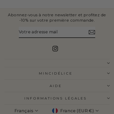
Abonnez-vous à notre newsletter et profitez de
-10% sur votre première commande.
VOTRE
S'INSCRIRE
ADRESSE
MAIL
Instagram
MINCIDÉLICE
AIDE
INFORMATIONS LÉGALES
LANGUE
DEVISE
Français
France (EUR €)