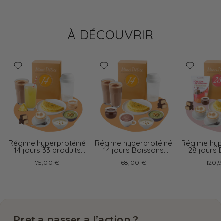
À DÉCOUVRIR
Régime hyperprotéiné
Régime hyperprotéiné
Régime hyp
14 jours 33 produits
14 jours Boissons
28 jours
boissons variées
chocolat
cappu
75,00 €
68,00 €
120,
Pret a passer a l’action ?