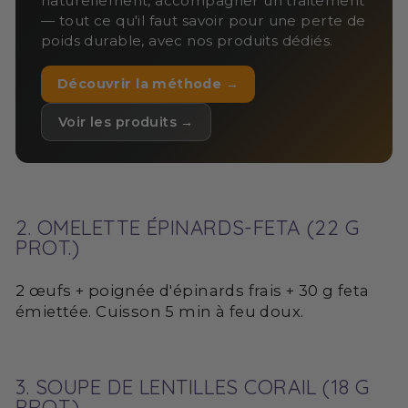
naturellement, accompagner un traitement
— tout ce qu'il faut savoir pour une perte de
poids durable, avec nos produits dédiés.
Découvrir la méthode →
Voir les produits →
2. OMELETTE ÉPINARDS-FETA (22 G
PROT.)
2 œufs + poignée d'épinards frais + 30 g feta
émiettée. Cuisson 5 min à feu doux.
3. SOUPE DE LENTILLES CORAIL (18 G
PROT.)