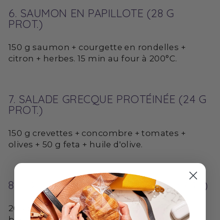
6. SAUMON EN PAPILLOTE (28 G
PROT.)
150 g saumon + courgette en rondelles +
citron + herbes. 15 min au four à 200°C.
7. SALADE GRECQUE PROTÉINÉE (24 G
PROT.)
150 g crevettes + concombre + tomates +
olives + 50 g feta + huile d'olive.
8. COTTAGE CHEESE SALÉ (18 G PROT.)
200 g cottage cheese + tomates cerises +
basilic + graines de courge + filet d'huile