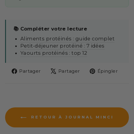
📚 Compléter votre lecture
Aliments protéinés : guide complet
Petit-déjeuner protéiné : 7 idées
Yaourts protéinés : top 12
Partager
Tweeter
Épin
Partager
Partager
Épingler
sur
sur
sur
Facebook
X
Pint
RETOUR À JOURNAL MINCI