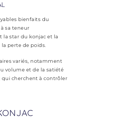
AL
yables bienfaits du
 à sa teneur
 la star du konjac et la
 la perte de poids.
taires variés, notamment
u volume et de la satiété
x qui cherchent à contrôler
 KONJAC