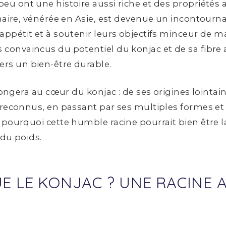
u ont une histoire aussi riche et des propriétés a
naire, vénérée en Asie, est devenue un incontourn
ppétit et à soutenir leurs objectifs minceur de m
convaincus du potentiel du konjac et de sa fibre 
rs un bien-être durable.
plongera au cœur du konjac : de ses origines loint
reconnus, en passant par ses multiples formes et se
pourquoi cette humble racine pourrait bien être l
 du poids.
UE LE KONJAC ? UNE RACINE 