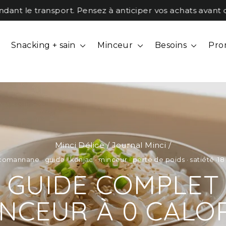
t le transport. Pensez à anticiper vos achats avant qu'il
Snacking + sain
Minceur
Besoins
Pro
Minci Délice
/
Journal Minci
/
comannane
·
guide
·
konjac
·
minceur
·
perte de poids
·
satiété
·
18
E GUIDE COMPLET 
NCEUR À 0 CALO