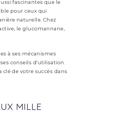
ussi fascinantes que le
able pour ceux qui
anière naturelle. Chez
active, le glucomannane,
aines à ses mécanismes
s conseils d'utilisation.
a clé de votre succès dans
AUX MILLE