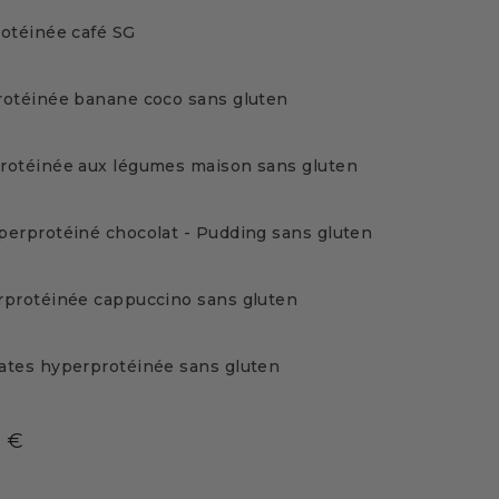
otéinée café SG
rotéinée banane coco sans gluten
rotéinée aux légumes maison sans gluten
erprotéiné chocolat - Pudding sans gluten
rprotéinée cappuccino sans gluten
ates hyperprotéinée sans gluten
9 €