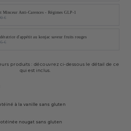
 Minceur Anti-Carences - Régimes GLP-1
90 €
ératrice d'appétit au konjac saveur fruits rouges
95 €
eurs produits : découvrez ci-dessous le détail de ce
qui est inclus.
l
téiné à la vanille sans gluten
otéinée nougat sans gluten