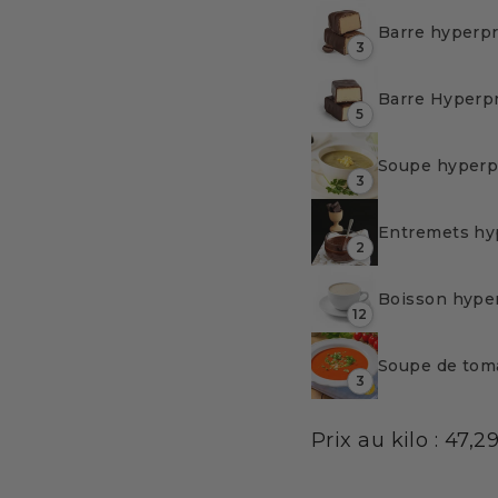
Barre hyperpr
3
Barre Hyperp
5
Soupe hyperp
3
Entremets hyp
2
Boisson hype
12
Soupe de tom
3
Prix au kilo : 47,2