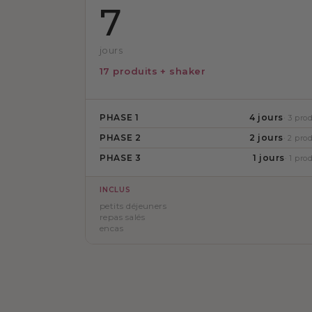
7
jours
17 produits + shaker
PHASE 1
4 jours
· 3 prod
PHASE 2
2 jours
· 2 prod
PHASE 3
1 jours
· 1 prod
INCLUS
petits déjeuners
repas salés
encas