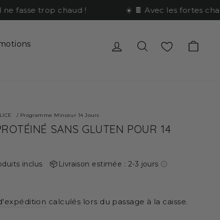
 fasse trop chaud !
☀️ 🍫 Avec les fortes chaleu
Se connecter
Rechercher
Favoris
Pani
motions
ELICE
/
Programme Minceur 14 Jours
PROTÉINÉ SANS GLUTEN POUR 14
oduits inclus
Livraison estimée : 2-3 jours
 d'expédition
calculés lors du passage à la caisse.