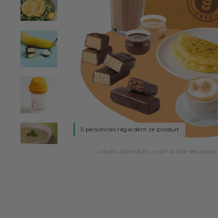
5 personnes regardent ce produit
Visuels illustratifs — voir la liste des produi