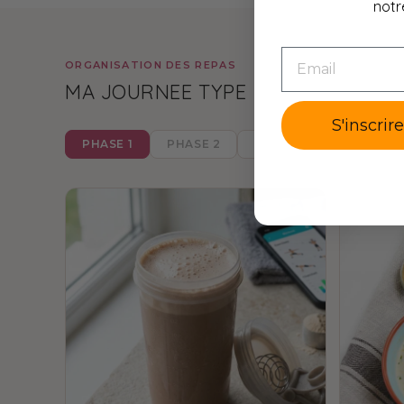
notr
EMAIL
ORGANISATION DES REPAS
MA JOURNEE TYPE
S'inscrir
PHASE 1
PHASE 2
PHASE 3