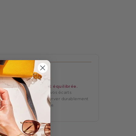
03
PHASE 3
Stabilisation
Votre alimentation est équilibrée.
Vous apprenez à gérer vos écarts
alimentaires pour conserver durablement
votre nouvelle silhouette.