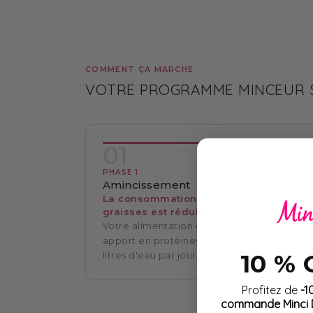
COMMENT ÇA MARCHE
VOTRE PROGRAMME MINCEUR S
01
PHASE 1
Amincissement
La consommation de sucres et de
graisses est réduite.
Votre alimentation est renforcée par un
apport en protéines. Vous buvez 1,5 à 2
10 %
litres d'eau par jour.
Profitez de
-1
commande Minci D