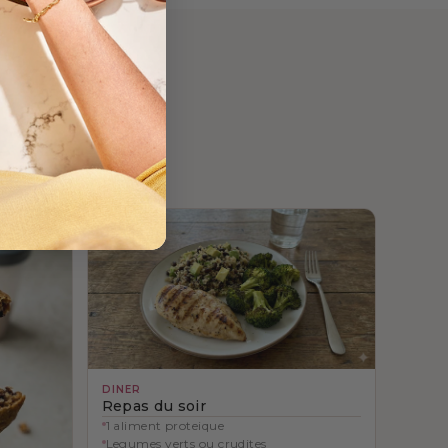
DINER
Repas du soir
1 aliment proteique
Legumes verts ou crudites