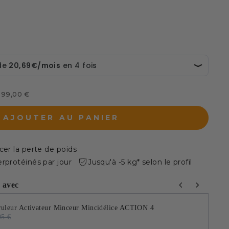
s 99,00 €
AJOUTER AU PANIER
cer la perte de poids
erprotéinés par jour
Jusqu'à -5 kg* selon le profil
s avec
Next buttons to navigate through product add-ons, or scro
ruleur Activateur Minceur Mincidélice ACTION 4
95 €