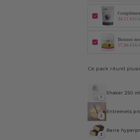
Complément
34,11 €
37,
Boisson mod
17,96 €
19,
Ce pack réunit plusi
Shaker 250 m
1
Entremets pro
2
Barre hyperpr
3