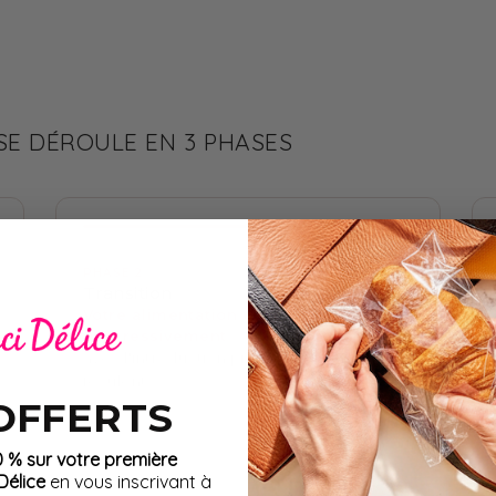
E DÉROULE EN 3 PHASES
02
PHASE 2
Transition
Votre alimentation est diversifiée
progressivement
avec l'introduction progressive des
féculents.
 OFFERTS
0 % sur votre première
élice
en vous inscrivant à