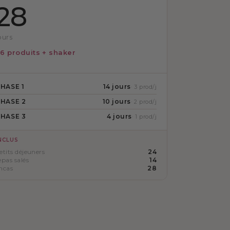
28
ours
6 produits + shaker
HASE 1
14 jours
· 3 prod/j
HASE 2
10 jours
· 2 prod/j
HASE 3
4 jours
· 1 prod/j
NCLUS
etits déjeuners
24
epas salés
14
ncas
28