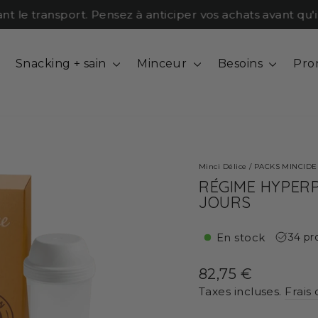
 transport. Pensez à anticiper vos achats avant qu'il ne
Snacking + sain
Minceur
Besoins
Pro
Minci Délice
/
PACKS MINCID
RÉGIME HYPER
JOURS
En stock
34 pr
Prix
82,75 €
régulier
Taxes incluses.
Frais