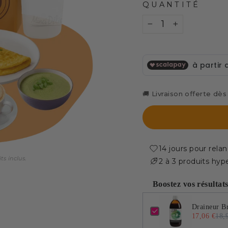
QUANTITÉ
−
+
🚚 Livraison offerte dè
14 jours pour relan
ts inclus.
2 à 3 produits hyp
Boostez vos résultat
Use the Previous and 
Draineur B
17,06 €
18,