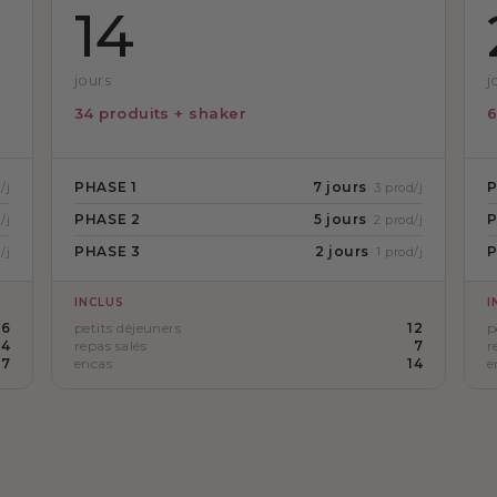
14
jours
j
34 produits + shaker
6
PHASE 1
7 jours
P
/j
· 3 prod/j
PHASE 2
5 jours
P
/j
· 2 prod/j
PHASE 3
2 jours
P
/j
· 1 prod/j
INCLUS
I
6
petits déjeuners
12
p
4
repas salés
7
r
7
encas
14
e