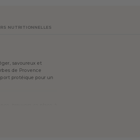
RS NUTRITIONNELLES
léger, savoureux et
erbes de Provence
pport protéique pour un
nce, trouvera sa place à
lus audacieux pourront
ner de petits légumes ou
gluten
. Elle est fabriquée