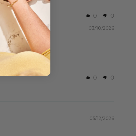
0
0
produit bénéficie de la
rammes de gluten par
03/10/2026
n MinciDélice :
te hyperprotéinée, d'un
0
0
ditions recommandées.
. Assurez-vous que le sac
05/12/2026