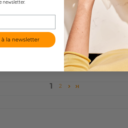
e newsletter.
aitières et des œufs.
it ne contient pas d’ingrédients contenant du gluten. Ce 
 n°828/2014) garantissant un maximum de 20 millig
e à la newsletter
de l'omelette protéinée aux herbes de Provence sans glute
r accompagnée d'une boisson non sucrée.
pas avec une salade ou des légumes verts lors d'une diè
nes ou tout autre type de régime hypocalorique.
 votre cure hyperprotéinée.
1
2
ge :
à partir de la date de fabrication si entreposé dans les con
age original dans un endroit frais (< 25°C) et sec (HR < 65 %)
déquatement fermé.
ommandations :