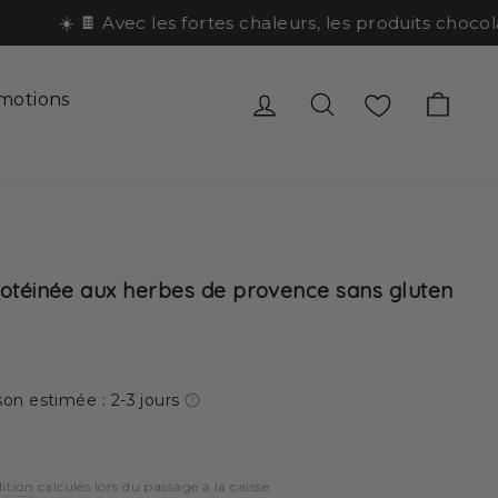
☀️ 🍫 Avec les fortes chaleurs, les produits chocolat
Se connecter
Rechercher
Favoris
Pani
motions
otéinée aux herbes de provence sans gluten
son estimée : 2-3 jours
dition
calculés lors du passage à la caisse.