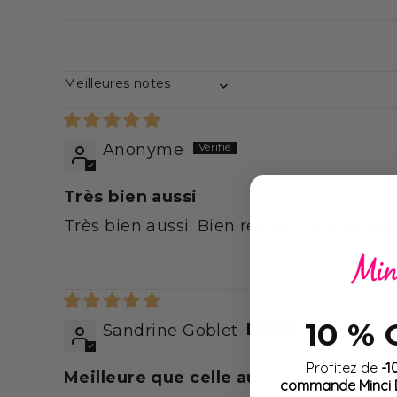
Découvrez de nombreux 
MinciDélice vous propos
N’hésitez pas à varier l
nombreux autres plats
,
SORT BY
Essayez également no
lardons persillé
.
Anonyme
Et pour les fondus d'o
variétés différentes pou
Très bien aussi
Omelette ou œufs brou
Très bien aussi. Bien relevé. Très agréa
En-cas hypocalorique app
Conditionnement unitai
Sachet de 22.5 g dont 15
89 kcal par sachet
10 %
Sandrine Goblet
Adéquat pour les vé
Profitez de
-1
formulation de ce produ
Meilleure que celle au
commande Minci D
rouge et viande blanche),