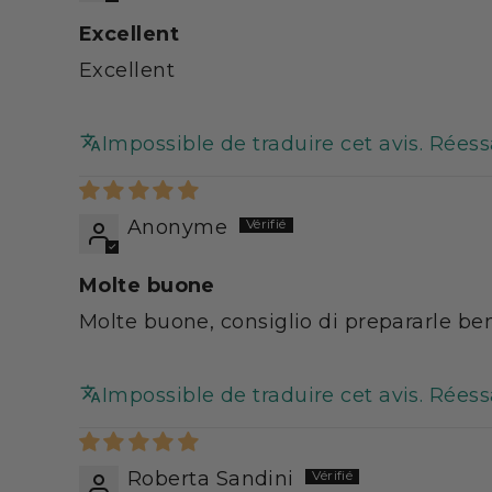
Maintenir une consomm
autre régime.
Excellent
Ne pas utiliser comme u
Excellent
Les produits Minc
iDé
lic
vous être proposés au me
de 600 produits dédiés 
Impossible de traduire cet avis. Rées
des conseils, des compl
méthode Dukan, etc.
Anonyme
Produit fabriqué en Fr
Molte buone
maj cb 30/05/2023
Molte buone, consiglio di prepararle be
Impossible de traduire cet avis. Rées
Roberta Sandini