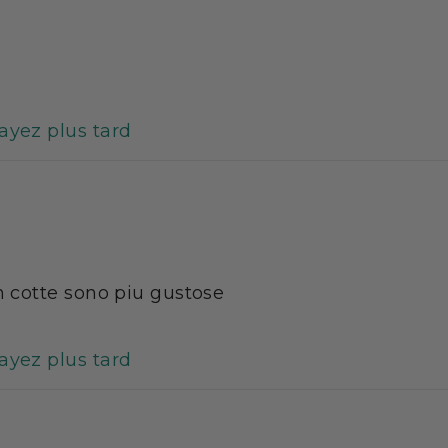
ation quotidienne de liquide suffisante pendant un prog
nique source d'alimentation.
e sont commercialisés uniquement par internet et sans auc
illeur prix. Le site internet
mincidelice.com
vous propose u
au régime hyperprotéiné, ainsi que de nombreuses recettes
sayez plus tard
éments alimentaires et même des livres consacrés à la di
ance
n cotte sono piu gustose
sayez plus tard