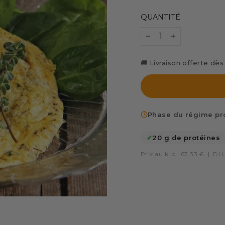
QUANTITÉ
−
+
🚚 Livraison offerte dè
Phase du régime pro
✔
20 g de protéines
Prix au kilo : 63,33 €
|
DLU