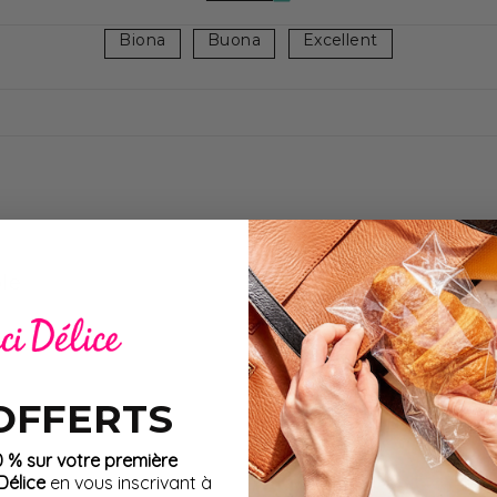
produits protéinés pour le régime hyperprotéiné
Biona
Buona
Excellent
e un beau choix d'
omelettes
pour votre régime protéiné.
es plaisirs, MinciDélice propose un grand
choix d’omelettes
 pour donner la plus grande variété et originalité à votre 
tre
galette de pommes de terre
, le
steak de soja tomate
melettes, nous avons concocté le
lot découverte de 18 ome
r une cure protéinée pleine de goûts !
illés aux herbes de Provence.
Préparation diététique en po
ble
auvri en glucides.
re et teneur énergétique :
 g de protéines
 OFFERTS
gétariens :
produits fabriqués sans ingrédients à bas
0 % sur votre première
it est spécialement étudiée pour exclure la viande sous t
élice
en vous inscrivant à
 les poissons et les fruits de mer.