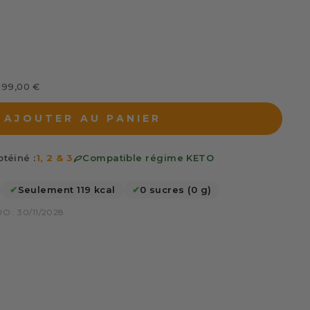
s 99,00 €
AJOUTER AU PANIER
téiné :
1, 2 & 3
Compatible régime KETO
✔
Seulement 119 kcal
✔
0 sucres (0 g)
O : 30/11/2028