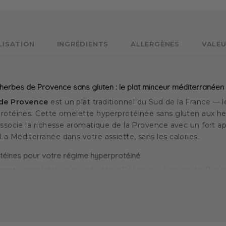
LISATION
INGRÉDIENTS
ALLERGÈNES
VALEU
erbes de Provence sans gluten : le plat minceur méditerranéen
 de Provence
est un plat traditionnel du Sud de la France — 
protéines. Cette omelette hyperprotéinée sans gluten aux h
associe la richesse aromatique de la Provence avec un fort a
a Méditerranée dans votre assiette, sans les calories.
otéines pour votre régime hyperprotéiné
arer,
l'omelette protéinée MinciDélice aux herbes de Prove
 au déjeuner qu’au dîner du
régime hyperprotéiné.
Les p
à l’anglaise, au petit déjeuner ! Vous pouvez l’accompag
!
née pour omelette aux herbes fait partie de la
gamme sans 