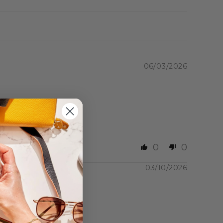
 protéinées
, ainsi que de
programme hyperprotéiné.
ou encore le
cake aux
06/03/2026
lettes protéinées
avec 6
udre riche en protéines.
0
0
03/10/2026
e de chair animale. La
outes ses formes (viande