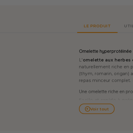
LE PRODUIT
UTI
Omelette hyperprotéinée h
L'
omelette aux herbes
naturellement riche en 
(thym, romarin, origan) 
repas minceur complet. L
Une omelette riche en pr
Facile et rapide à prép
votre table aussi bien
+
Voir tout
également la consommer 
d'une belle salade verte 
Cette préparation protéi