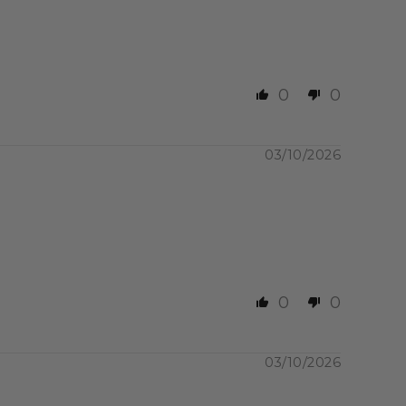
ramme protéiné ou tout
un intermédiaire afin de
ne offre unique de plus
0
0
 à base de nos produits,
ète hyperprotéinée, à la
03/10/2026
0
0
03/10/2026