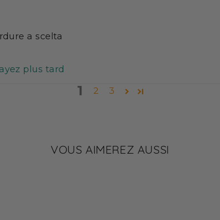
rdure a scelta
sayez plus tard
1
2
3
VOUS AIMEREZ AUSSI