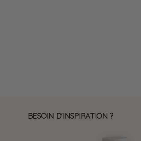
KETO
SANS GLUTEN
✔ 14 G DE PROTÉINES
Flan hyperprotéiné
chocolat sans cuisson
sans gluten
1,90 €
BESOIN D'INSPIRATION ?