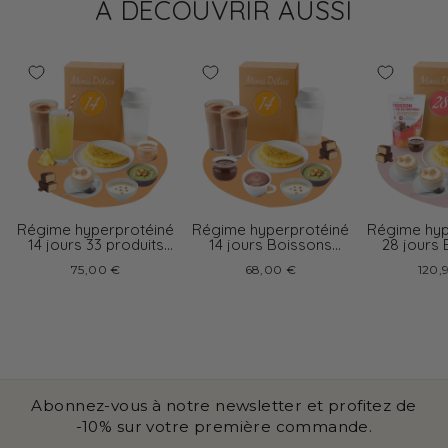
À DÉCOUVRIR AUSSI
Régime hyperprotéiné
Régime hyperprotéiné
Régime hyp
14 jours 33 produits
14 jours Boissons
28 jours
boissons variées
chocolat
cappu
75,00 €
68,00 €
120,
Abonnez-vous à notre newsletter et profitez de
-10% sur votre première commande.