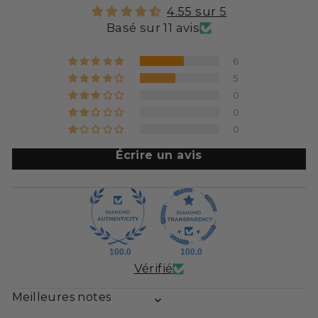
4.55 sur 5
Basé sur 11 avis
6
5
0
0
0
Écrire un avis
100.0
100.0
Vérifié
SORT BY