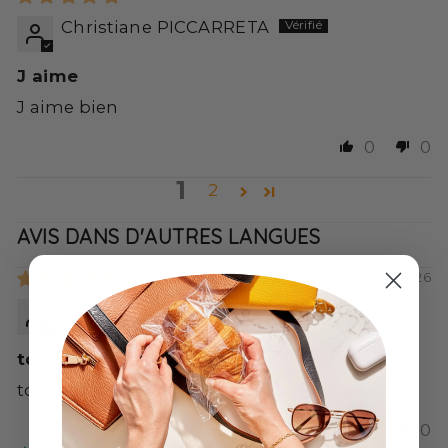
Christiane PICCARRETA
J aime
J aime bien
0
0
1
2
AVIS DANS D'AUTRES LANGUES
07/10/2026
CELINE BETTE
top
top
0
0