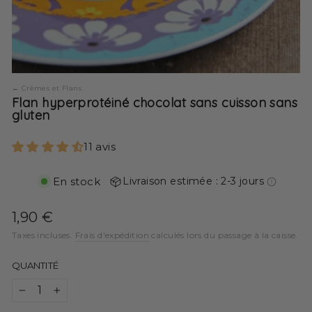
Crèmes et Flans
Flan hyperprotéiné chocolat sans cuisson sans
gluten
11 avis
En stock
Livraison estimée : 2-3 jours
Prix
1,90 €
régulier
Taxes incluses.
Frais d'expédition
calculés lors du passage à la caisse.
QUANTITÉ
−
+