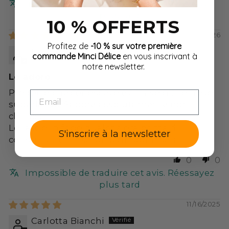
Impossible de traduire cet avis. Réessayez
plus tard
10 % OFFERTS
06/08/2026
Profitez de
-10 % sur votre première
Ilaria Giliberti
commande Minci Délice
en vous inscrivant à
notre newsletter.
Lo adoro
Prodotto che conoscevo e amavo già,lo trovo
EMAIL
superlativo. Sapore assolutamente non
chimico
Lo lascio in frigo qualche ora prima di
S'inscrire à la newsletter
consumarlo,mi salva dagli sgarri serali
0
0
Impossible de traduire cet avis. Réessayez
plus tard
11/16/2025
Carlotta Bianchi