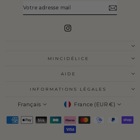
VOTRE
S'INSCRIRE
ADRESSE
MAIL
Instagram
MINCIDÉLICE
AIDE
INFORMATIONS LÉGALES
LANGUE
DEVISE
Français
France (EUR €)