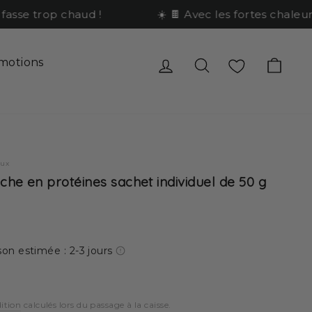
sse trop chaud !
☀️ 🍫 Avec les fortes chaleurs,
Se connecter
Rechercher
Favoris
Pani
motions
eaux
iche en protéines sachet individuel de 50 g
son estimée : 2-3 jours
dition
calculés lors du passage à la caisse.