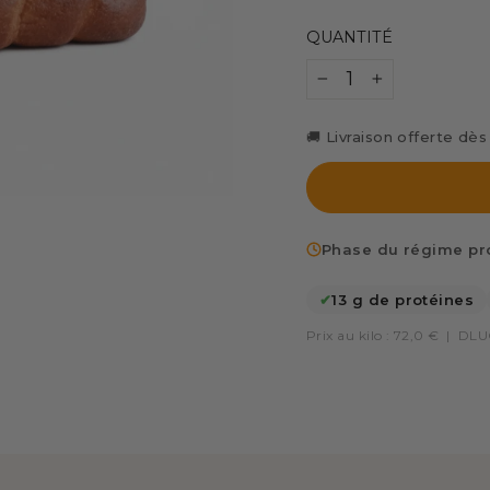
QUANTITÉ
−
+
🚚 Livraison offerte dè
Phase du régime pro
✔
13 g de protéines
Prix au kilo : 72,0 €
|
DLUO