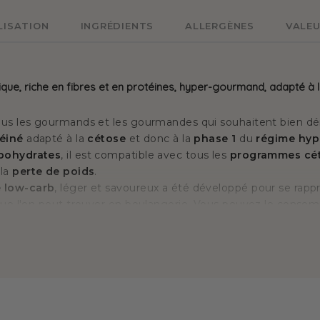
LISATION
INGRÉDIENTS
ALLERGÈNES
VALEU
ique, riche en fibres et en protéines, hyper-gourmand, adapté à 
ous les gourmands et les gourmandes qui souhaitent bien dé
téiné
adapté à la
cétose
et donc à la
phase 1
du
régime hyp
rbohydrates
, il est compatible avec tous les
programmes cé
 la
perte de poids
.
e low-carb
, léger et savoureux a été développé pour se rap
 que l'on peut trouver en boulangerie. Vous pouvez le con
premier jour de votre régime
hyperprotéiné. Ensuite, il vou
ut au long des phases 2 (transition) et 3 (phase de stabilis
. Bien entendu, vous pourrez continuer à le consommer apr
 ligne
et préserver le fruit de vos efforts.
me
, sans se priver et tout en se régalant, c'est la philosophie 
de hyperprotéinée.