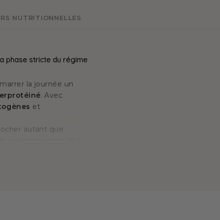
RS NUTRITIONNELLES
la phase stricte du régime
marrer la journée un
erprotéiné
. Avec
togènes
et
procher autant que
sommer accompagné d'un
s pourra vous
ation) de votre
ès la fin du régime
de MinciDélice, le