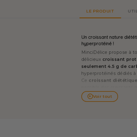
LE PRODUIT
UTI
Un croissant nature diétét
hyperprotéiné !
MinciDélice propose à t
délicieux
croissant pro
seulement 4.5 g de ca
hyperprotéinés dédiés à
Ce
croissant diététiqu
possible des croissants
thé ou d'un café
dès le 
+
Voir tout
accompagner également to
programme hyperprotéiné
protéiné
pour garder la
Mincir et garder la for
spécialiste de la métho