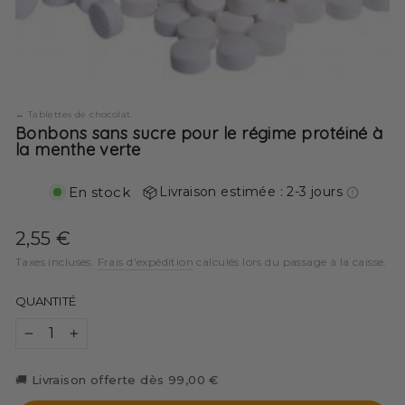
Tablettes de chocolat
Bonbons sans sucre pour le régime protéiné à
la menthe verte
En stock
Livraison estimée : 2-3 jours
Prix
2,55 €
régulier
Taxes incluses.
Frais d'expédition
calculés lors du passage à la caisse.
QUANTITÉ
−
+
🚚 Livraison offerte dès 99,00 €