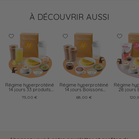
À DÉCOUVRIR AUSSI
Régime hyperprotéiné
Régime hyperprotéiné
Régime hyp
14 jours 33 produits
14 jours Boissons
28 jours
boissons variées
chocolat
cappu
75,00 €
68,00 €
120,