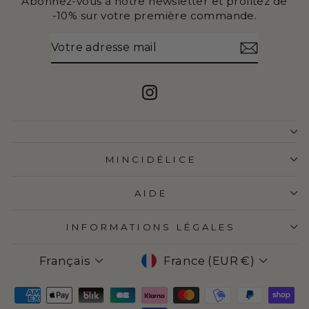
Abonnez-vous à notre newsletter et profitez de
-10% sur votre première commande.
VOTRE
S'INSCRIRE
ADRESSE
MAIL
Instagram
MINCIDÉLICE
AIDE
INFORMATIONS LÉGALES
LANGUE
DEVISE
Français
France (EUR €)