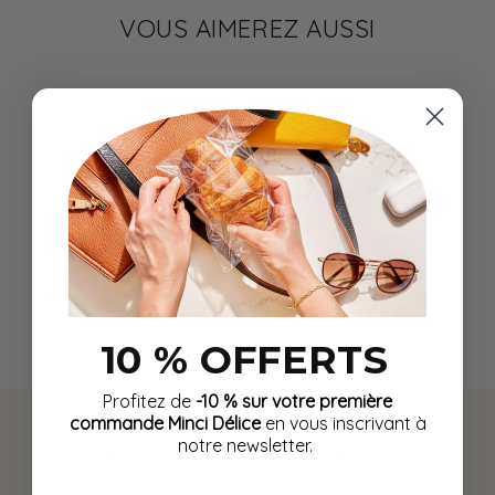
VOUS AIMEREZ AUSSI
SANS GLUTEN
Bonbons sans sucre
pour le régime
protéiné à la menthe
2,55 €
verte
10 % OFFERTS
Profitez de
-10 % sur votre première
commande Minci Délice
en vous inscrivant à
notre newsletter.
BESOIN D'INSPIRATION ?